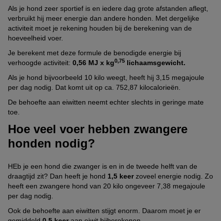
Als je hond zeer sportief is en iedere dag grote afstanden aflegt,
verbruikt hij meer energie dan andere honden. Met dergelijke
activiteit moet je rekening houden bij de berekening van de
hoeveelheid voer.
Je berekent met deze formule de benodigde energie bij
0,75
verhoogde activiteit:
0,56 MJ x kg
lichaamsgewicht.
Als je hond bijvoorbeeld 10 kilo weegt, heeft hij 3,15 megajoule
per dag nodig. Dat komt uit op ca. 752,87 kilocalorieën.
De behoefte aan eiwitten neemt echter slechts in geringe mate
toe.
Hoe veel voer hebben zwangere
honden nodig?
HEb je een hond die zwanger is en in de tweede helft van de
draagtijd zit? Dan heeft je hond
1,5
keer
zoveel energie nodig. Zo
heeft een zwangere hond van 20 kilo ongeveer 7,38 megajoule
per dag nodig.
Ook de behoefte aan eiwitten stijgt enorm. Daarom moet je er
gemiddeld
0,5 keer
aan eiwit bijberekenen.