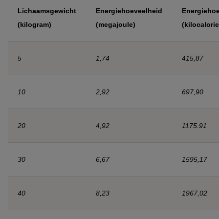
Lichaamsgewicht
Energiehoeveelheid
Energiehoe
(kilogram)
(megajoule)
(kilocalori
5
1,74
415,87
10
2,92
697,90
20
4,92
1175.91
30
6,67
1595,17
40
8,23
1967,02