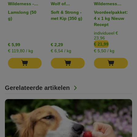
Wilderness -
Wolf of
Wilderness
Gevriesdroogde
Wilderness
Adult "Wild
Lamslong (50
Soft & Strong -
Voordeelpakket:
Premium-
Droogvoer voor
Hills" Eend -
g)
met Kip (350 g)
4 x 1 kg Nieuw
Snacks
Honden
Graanvrij
Recept
individueel €
23,96
€ 21,99
€ 5,99
€ 2,29
€ 119,80 / kg
€ 6,54 / kg
€ 5,50 / kg
Gerelateerde artikelen