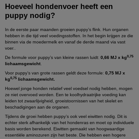
Hoeveel hondenvoer heeft een
puppy nodig?
In de eerste paar maanden groeien puppy’s flink. Hun organen
hebben in die tijd veel voedingsstoffen. In het begin krijgen ze die
binnen via de moedermelk en vanaf de derde maand via vast
voer..
0,75
De formule voor puppy’s van kleine rassen luidt:
0,66 MJ x kg
lichaamsgewicht
.
Voor puppy’s van grote rassen geldt deze formule:
0,75 MJ x
0,75
kg
lichaamsgewicht.
Hoewel jonge honden relatief veel voedsel nodig hebben, mogen
ze niet overvoed worden. Een te koolhydraatrijke voeding kan
leiden tot zwaarlijvigheid, groeistoornissen van het skelet en
beschadigingen aan de organen.
Tijdens de groei hebben puppy’s ook veel eiwitten nodig. Dit is
echter sterk afhankelijk van het hondenras en moet op individuele
basis worden berekend. Eiwitten gemaakt van hoogwaardige
essentiële aminozuren zijn het beste. Die hebben een hogere