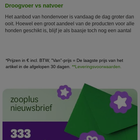
Droogvoer vs natvoer
Het aanbod van hondenvoer is vandaag de dag groter dan
ooit. Hoewel een groot aandeel van de producten voor alle
honden geschikt is, blijf je als baasje toch nog een aantal
vragen zitten: welke voeding is nou de juiste voeding voor
mijn dier? Is
droogvoer
beter dan
natvoer
of is het
andersom?
*Prijzen in € incl. BTW, "Van"-prijs = De laagste prijs van het
artikel in de afgelopen 30 dagen.
**Leveringsvoorwaarden.