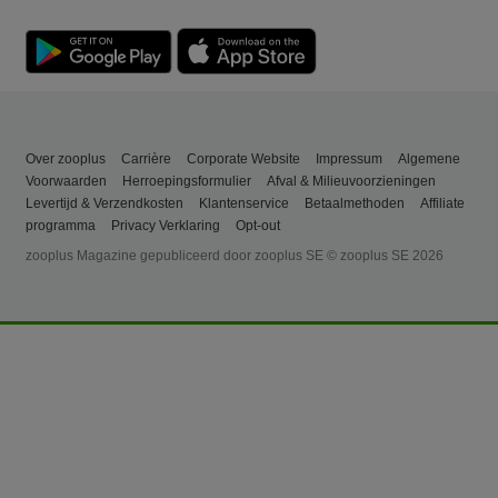
Over zooplus
Carrière
Corporate Website
Impressum
Algemene
Voorwaarden
Herroepingsformulier
Afval & Milieuvoorzieningen
Levertijd & Verzendkosten
Klantenservice
Betaalmethoden
Affiliate
programma
Privacy Verklaring
Opt-out
zooplus Magazine gepubliceerd door zooplus SE © zooplus SE 2026