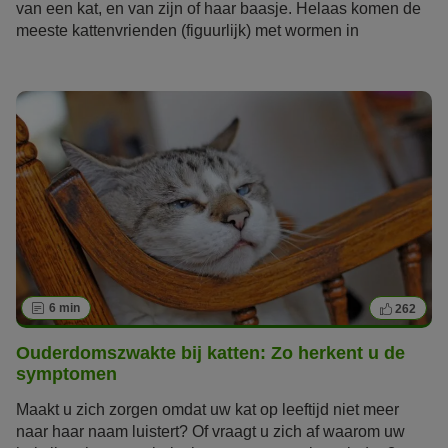
van een kat, en van zijn of haar baasje. Helaas komen de
meeste kattenvrienden (figuurlijk) met wormen in
aanraking – vooral als jouw
kat
vrij door de buurt mag
dwalen. Maar ook binnenkatten kunnen wormen oplopen
door verontreinigd voer.
6 min
262
Ouderdomszwakte bij katten: Zo herkent u de
symptomen
Maakt u zich zorgen omdat uw kat op leeftijd niet meer
naar haar naam luistert? Of vraagt u zich af waarom uw