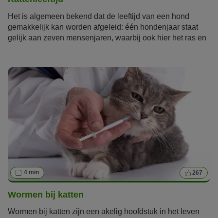
Het is algemeen bekend dat de leeftijd van een hond
gemakkelijk kan worden afgeleid: één hondenjaar staat
gelijk aan zeven mensenjaren, waarbij ook hier het ras en
het gewicht van de hond belangrijk zijn. Hoe oud kunnen
katten
nou worden? Vanaf welke leeftijd worden katten
beschouwd als oudere katten? In dit artikel lees je alles
over kattenleeftijd.
4 min
267
Wormen bij katten
Wormen bij katten zijn een akelig hoofdstuk in het leven