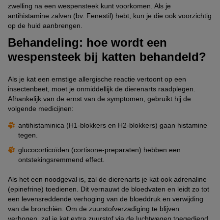
zwelling na een wespensteek kunt voorkomen. Als je
antihistamine zalven (bv. Fenestil) hebt, kun je die ook voorzichtig
op de huid aanbrengen.
Behandeling: hoe wordt een
wespensteek bij katten behandeld?
Als je kat een ernstige allergische reactie vertoont op een
insectenbeet, moet je onmiddellijk de dierenarts raadplegen.
Afhankelijk van de ernst van de symptomen, gebruikt hij de
volgende medicijnen:
antihistaminica (H1-blokkers en H2-blokkers) gaan histamine
tegen.
glucocorticoïden (cortisone-preparaten) hebben een
ontstekingsremmend effect.
Als het een noodgeval is, zal de dierenarts je kat ook adrenaline
(epinefrine) toedienen. Dit vernauwt de bloedvaten en leidt zo tot
een levensreddende verhoging van de bloeddruk en verwijding
van de bronchiën. Om de zuurstofverzadiging te blijven
verhogen, zal je kat extra zuurstof via de luchtwegen toegediend