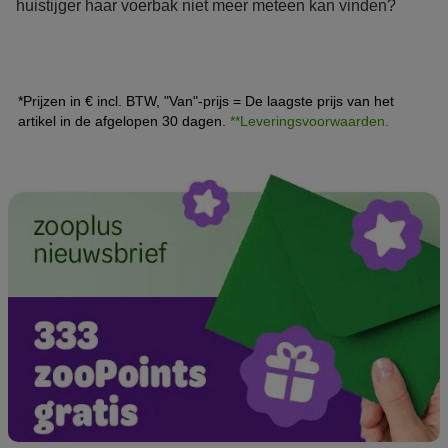
huistijger haar voerbak niet meer meteen kan vinden?
Waarschijnlijk heeft uw kat inmiddels een respectabele
seniorenleeftijd bereikt en heeft ze nu extra zorg nodig.
Ontdek hoe u de symptomen van
ouderdomsverschijnselen bij uw kat vroegtijdig herkent en
*Prijzen in € incl. BTW, "Van"-prijs = De laagste prijs van het
haar een leven biedt dat past bij haar leeftijd.
artikel in de afgelopen 30 dagen.
**Leveringsvoorwaarden.