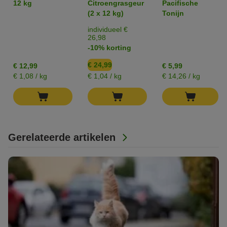
12 kg
Citroengrasgeur
Pacifische
- Sensitive
Kattenbakvulling
(2 x 12 kg)
Tonijn
(zonder parfum)
individueel €
26,98
-10% korting
€ 24,99
€ 12,99
€ 5,99
€ 1,08 / kg
€ 1,04 / kg
€ 14,26 / kg
Gerelateerde artikelen