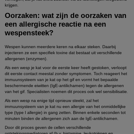
krijgen.
Oorzaken: wat zijn de oorzaken van
een allergische reactie na een
wespensteek?
Wespen kunnen meerdere keren na elkaar steken. Daarbij
injecteren ze een specifiek toxine dat bestaat uit verschillende
allergenen (enzymen).
Als een wesp je kat voor de eerste keer heeft gestoken, verloopt
dit eerste contact meestal zonder symptomen. Toch reageert het
immuunsysteem van je kat op het gif en vormt het bepaalde
beschermende eiwitten (IgE-antilichamen) tegen de allergenen
van het gif. Specialisten noemen dit proces ook wel sensibilisatie.
Als een wesp na enige tijd opnieuw steekt, zal het
immuunsysteem van je kat nu een allergie van het onmiddellijke
type (type I allergie) in gang zetten. Binnen enkele seconden tot
minuten binden de allergenen zich aan de IgE-antilichamen.
Door dit proces geven de cellen verschillende
ontstekingsmediatoren af (b.v. histamine, leukotriënen en