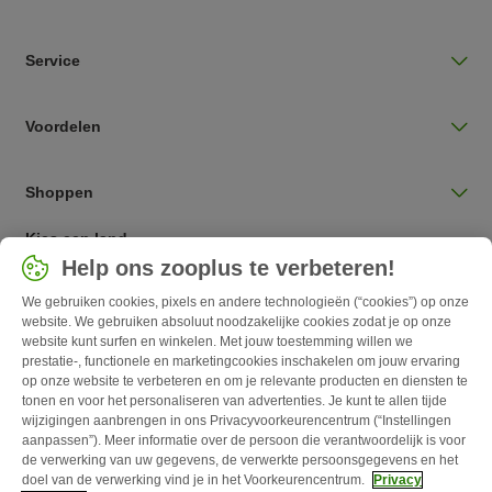
Service
Voordelen
Shoppen
Kies een land
Help ons zooplus te verbeteren!
Nederlands / NL
We gebruiken cookies, pixels en andere technologieën (“cookies”) op onze
website. We gebruiken absoluut noodzakelijke cookies zodat je op onze
Follow zooplus
website kunt surfen en winkelen. Met jouw toestemming willen we
prestatie-, functionele en marketingcookies inschakelen om jouw ervaring
op onze website te verbeteren en om je relevante producten en diensten te
tonen en voor het personaliseren van advertenties. Je kunt te allen tijde
wijzigingen aanbrengen in ons Privacyvoorkeurencentrum (“Instellingen
aanpassen”). Meer informatie over de persoon die verantwoordelijk is voor
de verwerking van uw gegevens, de verwerkte persoonsgegevens en het
doel van de verwerking vind je in het Voorkeurencentrum.
Privacy