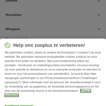
Service
Voordelen
Shoppen
Kies een land
Help ons zooplus te verbeteren!
Nederlands / NL
We gebruiken cookies, pixels en andere technologieën (“cookies”) op onze
website. We gebruiken absoluut noodzakelijke cookies zodat je op onze
Follow zooplus
website kunt surfen en winkelen. Met jouw toestemming willen we
prestatie-, functionele en marketingcookies inschakelen om jouw ervaring
op onze website te verbeteren en om je relevante producten en diensten te
tonen en voor het personaliseren van advertenties. Je kunt te allen tijde
wijzigingen aanbrengen in ons Privacyvoorkeurencentrum (“Instellingen
aanpassen”). Meer informatie over de persoon die verantwoordelijk is voor
de verwerking van uw gegevens, de verwerkte persoonsgegevens en het
doel van de verwerking vind je in het Voorkeurencentrum.
Privacy
verklaring
Over zooplus
Carrière
Corporate Website
Impressum
Algemene
Instellingen aanpassen