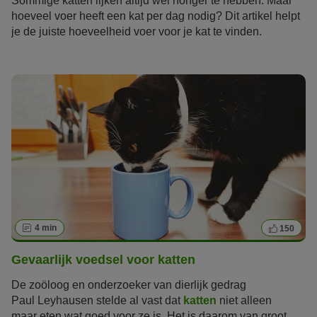
Sommige katten lijken altijd wel honger te hebben. Maar
hoeveel voer heeft een kat per dag nodig? Dit artikel helpt
je de juiste hoeveelheid voer voor je kat te vinden.
4 min
150
Gevaarlijk voedsel voor katten
De zoöloog en onderzoeker van dierlijk gedrag
Paul Leyhausen stelde al vast dat
katten
niet alleen
maar eten wat goed voor ze is. Het is daarom van groot