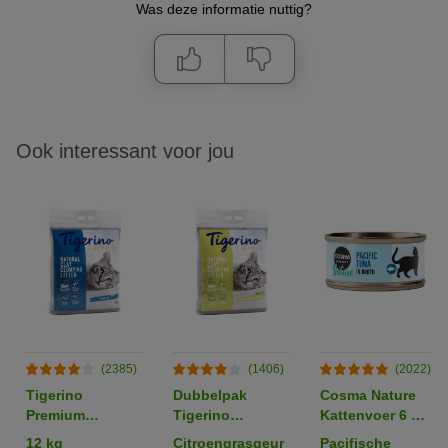
Was deze informatie nuttig?
Ook interessant voor jou
(2385)
(1406)
(2022)
Tigerino
Dubbelpak
Cosma Nature
Premium
Tigerino
Kattenvoer 6 x
Kattenbakvulling
Premium
70 g
12 kg
Citroengrasgeur
Pacifische