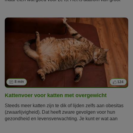
belang dat het baasje precies weet welk voedsel
schadelijk kan zijn voor zijn kat. Voedingsmiddelen waar
wij mensen baat bij hebben zijn namelijk zeer giftig voor
katten.
8 min
124
Kattenvoer voor katten met overgewicht
Steeds meer katten zijn te dik of lijden zelfs aan obesitas
(zwaarlijvigheid). Dat heeft zware gevolgen voor hun
gezondheid en levensverwachting. Je kunt er wat aan
doen door middel van speciaal voer en een individueel
fitnessprogramma dat precies op je kat is afgestemd. Lees