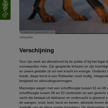
© otsphoto / stock.adobe.com
rottweiler
Verschijning
Voor zijn werk als diensthond bij de politie of bij het lege
voorwaarden mee. Zijn gespierde lichaam en zijn krachtig
en zware gestalte zit vol met kracht en energie. Ondanks
brede, diepe borst is een Rottweiler nooit mollig. Integen
lenigheid en uithoudingsvermogen.
Mannetjes wegen met een schofthoogte tussen 61 en 68 ce
schofthoogte tussen 56 en 53 centimeter en een gewicht va
vacht die bestaat uit dekharen en ondervacht is glazend 
de wangen, snuit, keel, borst en benen, alsmede boven de
duidelijk van de diepe zwarte basiskleur. De driehoekige