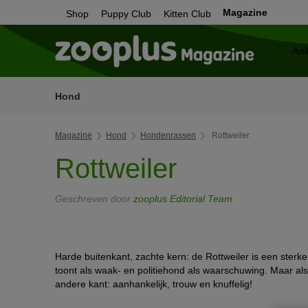
Magazine
Shop
Puppy Club
Kitten Club
Hond
Magazine
Hond
Hondenrassen
Rottweiler
Rottweiler
Geschreven door
zooplus Editorial Team
Harde buitenkant, zachte kern: de Rottweiler is een ster
toont als waak- en politiehond als waarschuwing. Maar al
andere kant: aanhankelijk, trouw en knuffelig!