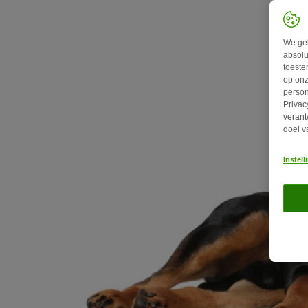
We geb
absolu
toeste
op onz
person
Privac
verant
doel v
Instel