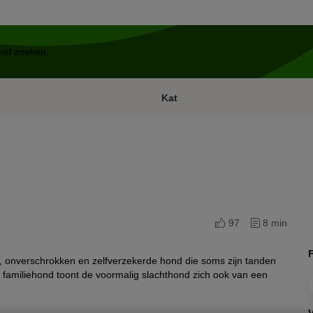
Kat
97
8 min
ke, onverschrokken en zelfverzekerde hond die soms zijn tanden
s familiehond toont de voormalig slachthond zich ook van een