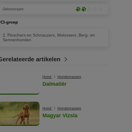
pootjes)
van
uitgesproken
5
Gehoorzaam
(3
Enigszins
pootjes)
van
uitgesproken
5
FCI-groep
(2
pootjes)
van
2. Pinschers en Schnauzers, Molossers, Berg- en
5
Sennenhonden
pootjes)
Gerelateerde artikelen
Hond
Hondenrassen
Dalmatiër
Hond
Hondenrassen
Magyar Vizsla