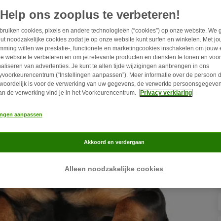
Help ons zooplus te verbeteren!
ruiken cookies, pixels en andere technologieën (“cookies”) op onze website. We 
ut noodzakelijke cookies zodat je op onze website kunt surfen en winkelen. Met j
mming willen we prestatie-, functionele en marketingcookies inschakelen om jouw 
e website te verbeteren en om je relevante producten en diensten te tonen en voor
aliseren van advertenties. Je kunt te allen tijde wijzigingen aanbrengen in ons
yvoorkeurencentrum (“Instellingen aanpassen”). Meer informatie over de persoon d
woordelijk is voor de verwerking van uw gegevens, de verwerkte persoonsgegeven
an de verwerking vind je in het Voorkeurencentrum.
Privacy verklaring
lingen aanpassen
Akkoord en verdergaan
Alleen noodzakelijke cookies