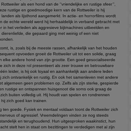
ottweiler als een hond van de ‘’vriendelijke en rustige sfeer’’,
deze rustige en goedmoedige kern van de Rottweiler is hij
e landen als lijsthond aangemerkt. In actie- en horrorfilms wordt
in de echte wereld werd hij herhaaldelijk in verband gebracht met
er in het verleden als aggresieve bijtmachines uitbeelden en
ierenliefde, die gepaard ging met weinig of een niet
honden.
 komt, is, zoals bij de meeste rassen, afhankelijk van het houden
quent opvoeden groeit de Rottweiler uit tot een solide, graag
an elke andere hond van zijn grootte. Een goed gesocialiseerde
die zich in deze rol presenteert als zeer trouwe en betrouwbare
én leider, is hij ook loyaal en aanhankelijk aan andere leden
ij zich ontvankelijk en rustig. En ook het samenleven met andere
het algemeen geen problemen op. Zelfs als zijn sterke, gespierde
s een rustige en ontspannen huisgenoot die soms ook graag de
zich buiten volledig uit. Hij houdt van spelen en rondrennen
 hij zich goed kan trainen.
 ten goede. Fysiek en mentaal voldaan toont de Rottweiler zich
 nerveus of agressief. Vreemdelingen vinden ze nog steeds
standelijk en terughoudend. Hun uitgesproken waakinstict, hun
acht stelt hen in staat om bezittingen te verdedigen met al zijn