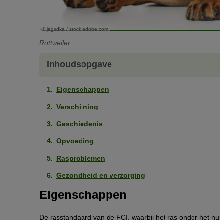
© jagodka / stock.adobe.com
Rottweiler
Inhoudsopgave
Eigenschappen
Verschijning
Geschiedenis
Opvoeding
Rasproblemen
Gezondheid en verzorging
Eigenschappen
De rasstandaard van de FCI, waarbij het ras onder het n