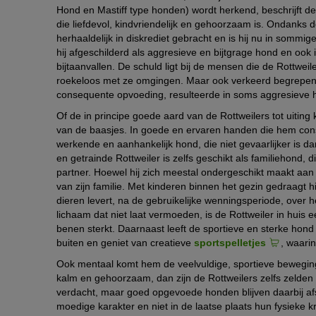
Hond en Mastiff type honden) wordt herkend, beschrijft de R
die liefdevol, kindvriendelijk en gehoorzaam is. Ondanks 
herhaaldelijk in diskrediet gebracht en is hij nu in sommig
hij afgeschilderd als aggresieve en bijtgrage hond en ook 
bijtaanvallen. De schuld ligt bij de mensen die de Rottweil
roekeloos met ze omgingen. Maar ook verkeerd begrepen d
consequente opvoeding, resulteerde in soms aggresieve 
Of de in principe goede aard van de Rottweilers tot uiting
van de baasjes. In goede en ervaren handen die hem conse
werkende en aanhankelijk hond, die niet gevaarlijker is d
en getrainde Rottweiler is zelfs geschikt als familiehond, 
partner. Hoewel hij zich meestal ondergeschikt maakt aan é
van zijn familie. Met kinderen binnen het gezin gedraagt h
dieren levert, na de gebruikelijke wenningsperiode, over 
lichaam dat niet laat vermoeden, is de Rottweiler in hui
benen sterkt. Daarnaast leeft de sportieve en sterke hond 
buiten en geniet van creatieve
sportspelletjes
, waarin
Ook mentaal komt hem de veelvuldige, sportieve beweging
kalm en gehoorzaam, dan zijn de Rottweilers zelfs zelden
verdacht, maar goed opgevoede honden blijven daarbij af
moedige karakter en niet in de laatse plaats hun fysieke kr