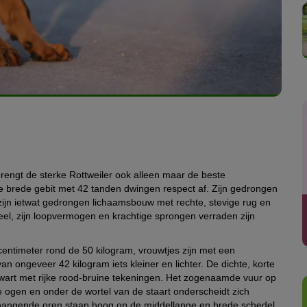
r brengt de sterke Rottweiler ook alleen maar de beste
e brede gebit met 42 tanden dwingen respect af. Zijn gedrongen
 zijn ietwat gedrongen lichaamsbouw met rechte, stevige rug en
deel, zijn loopvermogen en krachtige sprongen verraden zijn
ntimeter rond de 50 kilogram, vrouwtjes zijn met een
n ongeveer 42 kilogram iets kleiner en lichter. De dichte, korte
zwart met rijke rood-bruine tekeningen. Het zogenaamde vuur op
 ogen en onder de wortel van de staart onderscheidt zich
, hangende oren staan hoog op de middellange en brede schedel.