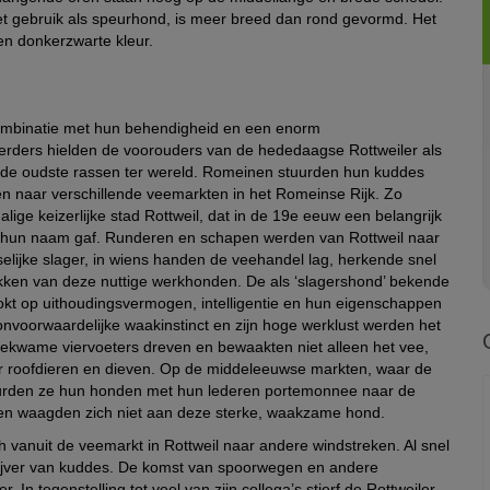
et gebruik als speurhond, is meer breed dan rond gevormd. Het
een donkerzwarte kleur.
ombinatie met hun behendigheid en een enorm
rders hielden de voorouders van de hededaagse Rottweiler als
 de oudste rassen ter wereld. Romeinen stuurden hun kuddes
 naar verschillende veemarkten in het Romeinse Rijk. Zo
e keizerlijke stad Rottweil, dat in de 19e eeuw een belangrijk
jk hun naam gaf. Runderen en schapen werden van Rottweil naar
elijke slager, in wiens handen de veehandel lag, herkende snel
kken van deze nuttige werkhonden. De als ‘slagershond’ bekende
okt op uithoudingsvermogen, intelligentie en hun eigenschappen
nvoorwaardelijke waakinstinct en zijn hoge werklust werden het
bekwame viervoeters dreven en bewaakten niet alleen het vee,
 roofdieren en dieven. Op de middeleeuwse markten, waar de
uurden ze hun honden met hun lederen portemonnee naar de
even waagden zich niet aan deze sterke, waakzame hond.
h vanuit de veemarkt in Rottweil naar andere windstreken. Al snel
 drijver van kuddes. De komst van spoorwegen en andere
 In tegenstelling tot veel van zijn collega’s stierf de Rottweiler