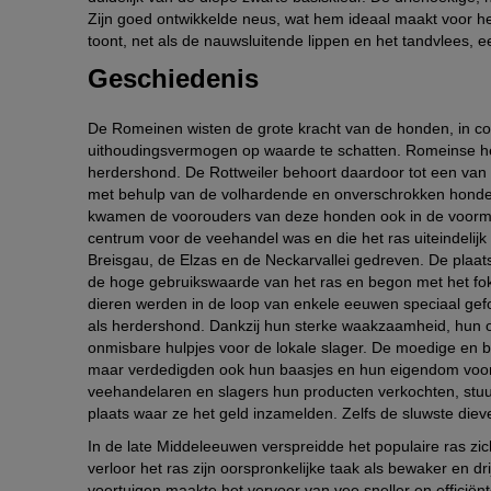
Zijn goed ontwikkelde neus, wat hem ideaal maakt voor h
toont, net als de nauwsluitende lippen en het tandvlees, 
Geschiedenis
De Romeinen wisten de grote kracht van de honden, in c
uithoudingsvermogen op waarde te schatten. Romeinse he
herdershond. De Rottweiler behoort daardoor tot een van
met behulp van de volhardende en onverschrokken honden
kwamen de voorouders van deze honden ook in de voormalig
centrum voor de veehandel was en die het ras uiteindeli
Breisgau, de Elzas en de Neckarvallei gedreven. De plaats
de hoge gebruikswaarde van het ras en begon met het fo
dieren werden in de loop van enkele eeuwen speciaal gef
als herdershond. Dankzij hun sterke waakzaamheid, hun o
onmisbare hulpjes voor de lokale slager. De moedige en 
maar verdedigden ook hun baasjes en hun eigendom voor
veehandelaren en slagers hun producten verkochten, st
plaats waar ze het geld inzamelden. Zelfs de sluwste di
In de late Middeleeuwen verspreidde het populaire ras zic
verloor het ras zijn oorspronkelijke taak als bewaker en
voertuigen maakte het vervoer van vee sneller en efficiënter.