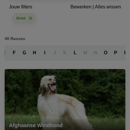
Jouw filters
Bewerken
|
Alles wissen
Groot
40
Rassen
E
F
G
H
I
J
K
L
M
N
O
P
R
Afghaanse Windhond