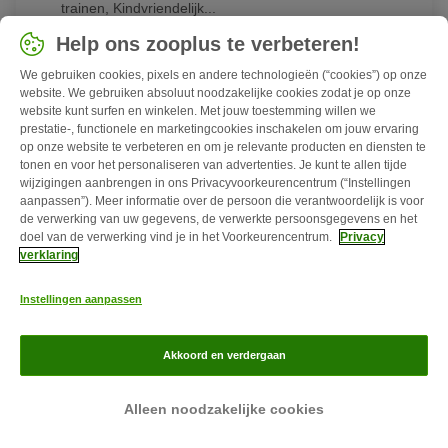
trainen, Kindvriendelijk...
Groot, Langhaar, Bruin/chocoladebruin, Oranje/mahonie,
Help ons zooplus te verbeteren!
Wit
We gebruiken cookies, pixels en andere technologieën (“cookies”) op onze
website. We gebruiken absoluut noodzakelijke cookies zodat je op onze
website kunt surfen en winkelen. Met jouw toestemming willen we
prestatie-, functionele en marketingcookies inschakelen om jouw ervaring
op onze website te verbeteren en om je relevante producten en diensten te
tonen en voor het personaliseren van advertenties. Je kunt te allen tijde
wijzigingen aanbrengen in ons Privacyvoorkeurencentrum (“Instellingen
aanpassen”). Meer informatie over de persoon die verantwoordelijk is voor
de verwerking van uw gegevens, de verwerkte persoonsgegevens en het
doel van de verwerking vind je in het Voorkeurencentrum.
Privacy
verklaring
Tamaskan
Instellingen aanpassen
Intelligent, Kan tegen kou, Speurhond, Kindvriendelijk...
Akkoord en verdergaan
Groot, Korthaar, Blauw/zilver, Zwart, Fawn
Alleen noodzakelijke cookies