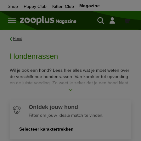
Magazine
Shop
Puppy Club
Kitten Club
Shop
Hond
Hondenrassen
Wil je ook een hond? Lees hier alles wat je moet weten over
de verschillende hondenrassen. Van karakter tot opvoeding
en de juiste voeding. Zo weet je zeker dat je een hond kiest
die het beste bij jou past.
Ontdek jouw hond
Filter om jouw ideale match te vinden.
Selecteer karaktertrekken