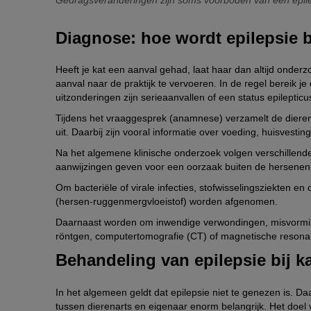
Diagnose: hoe wordt epilepsie b
Heeft je kat een aanval gehad, laat haar dan altijd onderz
aanval naar de praktijk te vervoeren. In de regel bereik je
uitzonderingen zijn serieaanvallen of een status epilepticu
Tijdens het vraaggesprek (anamnese) verzamelt de dierenar
uit. Daarbij zijn vooral informatie over voeding, huisvest
Na het algemene klinische onderzoek volgen verschillend
aanwijzingen geven voor een oorzaak buiten de hersene
Om bacteriële of virale infecties, stofwisselingsziekten e
(hersen-ruggenmergvloeistof) worden afgenomen.
Daarnaast worden om inwendige verwondingen, misvorming
röntgen, computertomografie (CT) of magnetische resona
Behandeling van epilepsie bij k
In het algemeen geldt dat epilepsie niet te genezen is. 
tussen dierenarts en eigenaar enorm belangrijk. Het doel v