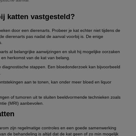
ij katten vastgesteld?
oeken door een dierenarts. Probeer je kat echter niet tijdens de
 de dierenarts pas nadat de aanval voorbij is. De enige
s.
ts al belangrijke aanwijzingen en sluit hij mogelijke oorzaken
ing en herkomst van de kat van belang.
e diagnostische stappen. Een bloedonderzoek kan bijvoorbeeld
n.
n ontstekingen aan te tonen, kan onder meer bloed en liquor
en of tumoren uit te sluiten beeldvormende technieken zoals
ntie (MRI) aanbevolen.
atten
Daarom zijn regelmatige controles en een goede samenwerking
an de behandeling is altijd dat de kat geen of zo min mogelijk