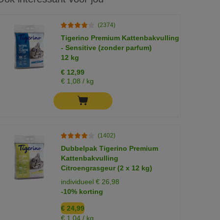
(2374)
Tigerino Premium Kattenbakvulling
- Sensitive (zonder parfum)
12 kg
€ 12,99
€ 1,08 / kg
(1402)
Dubbelpak Tigerino Premium
Kattenbakvulling
Citroengrasgeur (2 x 12 kg)
individueel € 26,98
-10% korting
€ 24,99
€ 1,04 / kg