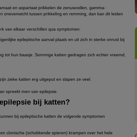
lutamaat en aspartaat prikkelen de zenuwcellen, gamma-
 onevenwicht tussen prikkeling en remming, dan kan dit leiden
sterk van elkaar verschillen qua symptomen:
enlijke epileptische aanval plaats en uit zich in sterke onrust bij
ng tot hun baasje. Sommige katten gedragen zich echter vreemd,
zijn zieke katten erg uitgeput en slapen ze veel.
dan spreekt men van epilepsie.
pilepsie bij katten?
n kunnen bij epileptische katten de volgende symptomen
) en clonische (schokkende spieren) krampen over het hele