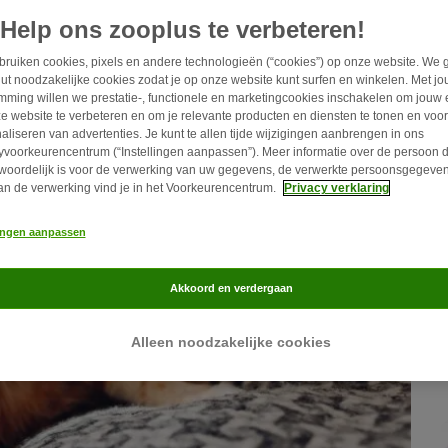
Help ons zooplus te verbeteren!
ruiken cookies, pixels en andere technologieën (“cookies”) op onze website. We 
ut noodzakelijke cookies zodat je op onze website kunt surfen en winkelen. Met j
mming willen we prestatie-, functionele en marketingcookies inschakelen om jouw 
e website te verbeteren en om je relevante producten en diensten te tonen en voor
aliseren van advertenties. Je kunt te allen tijde wijzigingen aanbrengen in ons
yvoorkeurencentrum (“Instellingen aanpassen”). Meer informatie over de persoon d
woordelijk is voor de verwerking van uw gegevens, de verwerkte persoonsgegeven
an de verwerking vind je in het Voorkeurencentrum.
Privacy verklaring
lingen aanpassen
Akkoord en verdergaan
Alleen noodzakelijke cookies