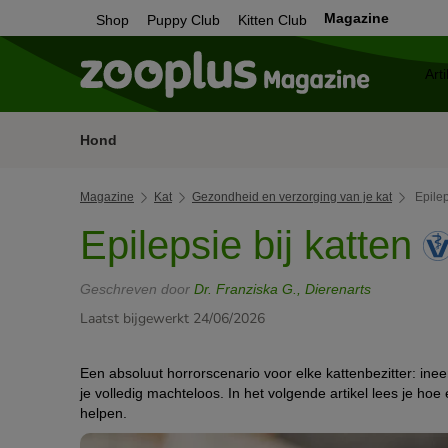
Magazine
Shop
Puppy Club
Kitten Club
Hond
Magazine
Kat
Gezondheid en verzorging van je kat
Epilep
Epilepsie bij katten
Geschreven door
Dr. Franziska G., Dierenarts
Laatst bijgewerkt 24/06/2026
Een absoluut horrorscenario voor elke kattenbezitter: ineen
je volledig machteloos. In het volgende artikel lees je hoe e
helpen.