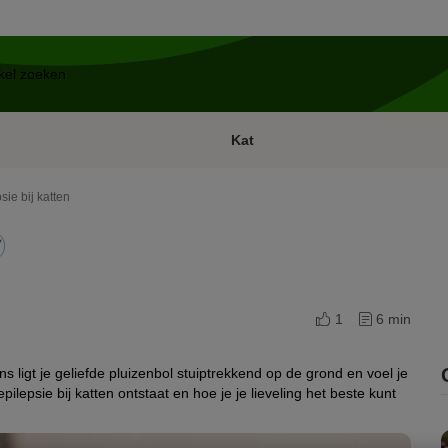
Kat
sie bij katten
1
6 min
s ligt je geliefde pluizenbol stuiptrekkend op de grond en voel je
pilepsie bij katten ontstaat en hoe je je lieveling het beste kunt