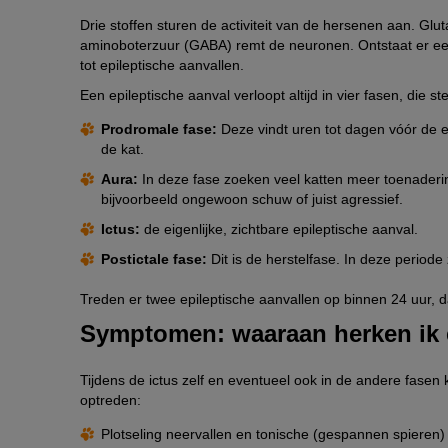
Drie stoffen sturen de activiteit van de hersenen aan. G
aminoboterzuur (GABA) remt de neuronen. Ontstaat er een
tot epileptische aanvallen.
Een epileptische aanval verloopt altijd in vier fasen, die 
Prodromale fase:
Deze vindt uren tot dagen vóór de eig
de kat.
Aura:
In deze fase zoeken veel katten meer toenaderi
bijvoorbeeld ongewoon schuw of juist agressief.
Ictus:
de eigenlijke, zichtbare epileptische aanval.
Postictale fase:
Dit is de herstelfase. In deze periode 
Treden er twee epileptische aanvallen op binnen 24 uur, 
Symptomen: waaraan herken ik e
Tijdens de ictus zelf en eventueel ook in de andere fase
optreden:
Plotseling neervallen en tonische (gespannen spieren