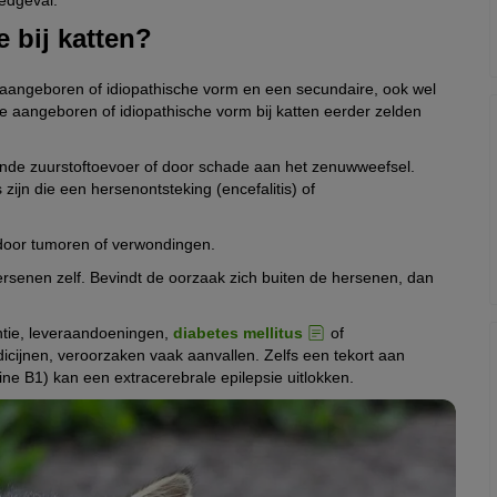
e bij katten?
 aangeboren of idiopathische vorm en een secundaire, ook wel
de aangeboren of idiopathische vorm bij katten eerder zelden
ende zuurstoftoevoer of door schade aan het zenuwweefsel.
 zijn die een hersenontsteking (encefalitis) of
r door tumoren of verwondingen.
hersenen zelf. Bevindt de oorzaak zich buiten de hersenen, dan
ëntie, leveraandoeningen,
diabetes mellitus
of
dicijnen, veroorzaken vaak aanvallen. Zelfs een tekort aan
ine B1) kan een extracerebrale epilepsie uitlokken.