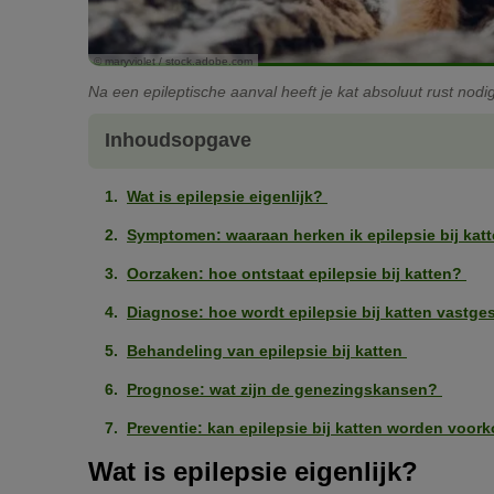
© maryviolet / stock.adobe.com
Na een epileptische aanval heeft je kat absoluut rust nodig
Inhoudsopgave
Wat is epilepsie eigenlijk?
Symptomen: waaraan herken ik epilepsie bij kat
Oorzaken: hoe ontstaat epilepsie bij katten?
Diagnose: hoe wordt epilepsie bij katten vastge
Behandeling van epilepsie bij katten
Prognose: wat zijn de genezingskansen?
Preventie: kan epilepsie bij katten worden voo
Wat is epilepsie eigenlijk?