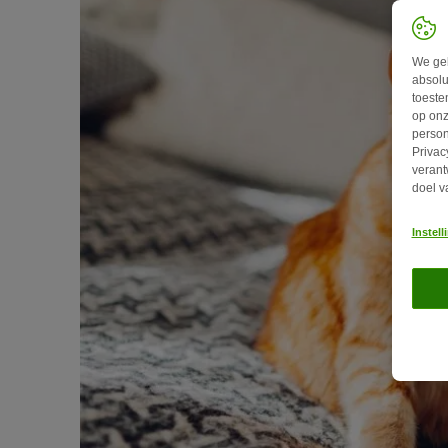
We geb
absolu
toeste
op onz
person
Privac
verant
doel v
Instel