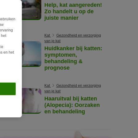
Help, kat aangereden!
Zo handelt u op de
juiste manier
gebruiken
ouw
ervaring
Kat
Gezondheid en verzorging
 het
van je kat
ie
Huidkanker bij katten:
s en het
symptomen,
behandeling &
prognose
Kat
Gezondheid en verzorging
van je kat
Haaruitval bij katten
(Alopecia): Oorzaken
en behandeling