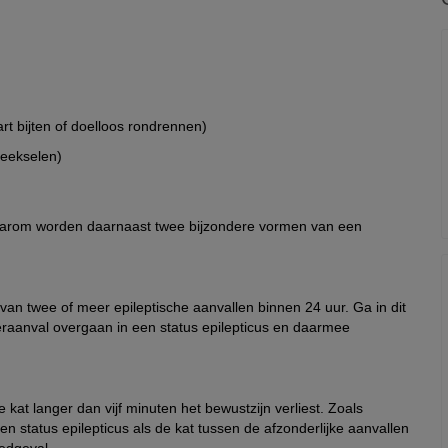
rt bijten of doelloos rondrennen)
eekselen)
. Daarom worden daarnaast twee bijzondere vormen van een
van twee of meer epileptische aanvallen binnen 24 uur. Ga in dit
ster­aanval overgaan in een status epilepticus en daarmee
e kat langer dan vijf minuten het bewustzijn verliest. Zoals
 status epilepticus als de kat tussen de afzonderlijke aanvallen
oedgeval.