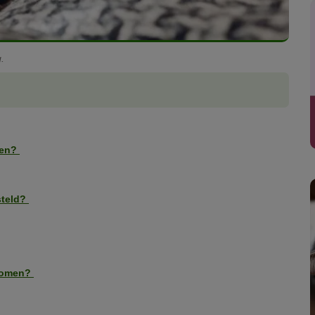
.
ten?
steld?
rkomen?