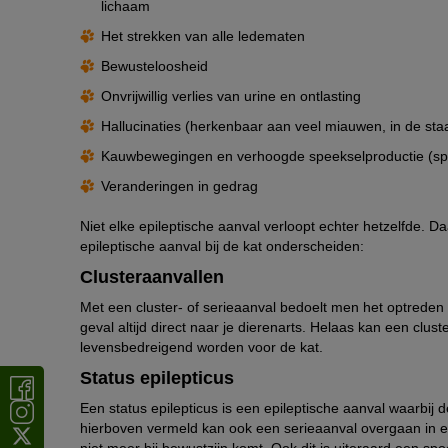
lichaam
Het strekken van alle ledematen
Bewusteloosheid
Onvrijwillig verlies van urine en ontlasting
Hallucinaties (herkenbaar aan veel miauwen, in de staa
Kauwbewegingen en verhoogde speekselproductie (sp
Veranderingen in gedrag
Niet elke epileptische aanval verloopt echter hetzelfde
epileptische aanval bij de kat onderscheiden:
Cluster­aanvallen
Met een cluster- of serieaanval bedoelt men het optreden 
geval altijd direct naar je dierenarts. Helaas kan een clu
levensbedreigend worden voor de kat.
Status epilepticus
Een status epilepticus is een epileptische aanval waarbij d
hierboven vermeld kan ook een serieaanval overgaan in een
niet meer bij bewustzijn komt. Ook dit is uiteraard een sp