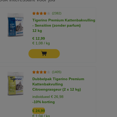
(2382)
Tigerino Premium Kattenbakvulling
- Sensitive (zonder parfum)
12 kg
€ 12,99
€ 1,08 / kg
(1405)
Dubbelpak Tigerino Premium
Kattenbakvulling
Citroengrasgeur (2 x 12 kg)
individueel € 26,98
-10% korting
€ 24,99
€ 1,04 / kg