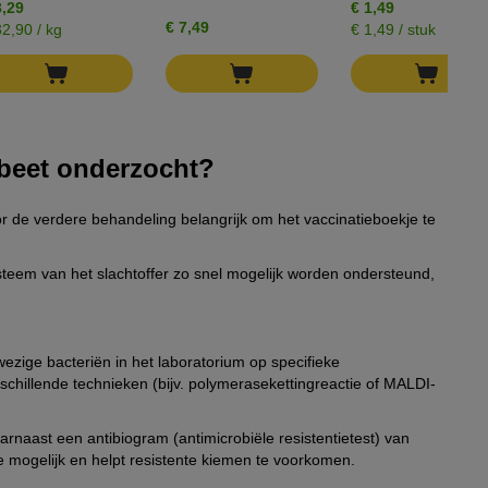
3,29
€ 1,49
€ 7,49
32,90 / kg
€ 1,49 / stuk
nbeet onderzocht?
or de verdere behandeling belangrijk om het vaccinatieboekje te
eem van het slachtoffer zo snel mogelijk worden ondersteund,
ezige bacteriën in het laboratorium op specifieke
illende technieken (bijv. polymerasekettingreactie of MALDI-
rnaast een antibiogram (antimicrobiële resistentietest) van
ie mogelijk en helpt resistente kiemen te voorkomen.