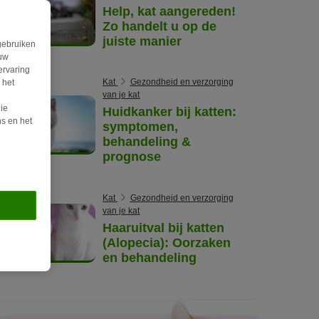
Help, kat aangereden!
Zo handelt u op de
juiste manier
gebruiken
ouw
ervaring
Kat
Gezondheid en verzorging
 het
van je kat
ie
Huidkanker bij katten:
s en het
symptomen,
behandeling &
prognose
Kat
Gezondheid en verzorging
van je kat
Haaruitval bij katten
(Alopecia): Oorzaken
en behandeling