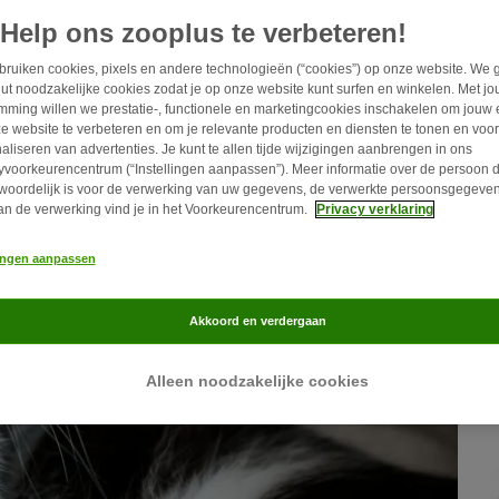
Help ons zooplus te verbeteren!
ruiken cookies, pixels en andere technologieën (“cookies”) op onze website. We 
ut noodzakelijke cookies zodat je op onze website kunt surfen en winkelen. Met j
mming willen we prestatie-, functionele en marketingcookies inschakelen om jouw 
e website te verbeteren en om je relevante producten en diensten te tonen en voor
aliseren van advertenties. Je kunt te allen tijde wijzigingen aanbrengen in ons
yvoorkeurencentrum (“Instellingen aanpassen”). Meer informatie over de persoon d
woordelijk is voor de verwerking van uw gegevens, de verwerkte persoonsgegeven
an de verwerking vind je in het Voorkeurencentrum.
Privacy verklaring
lingen aanpassen
Akkoord en verdergaan
Alleen noodzakelijke cookies