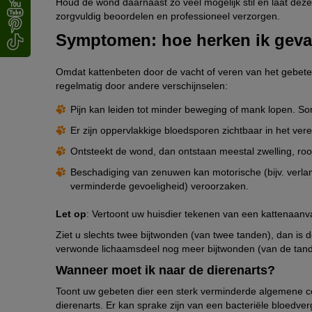
Houd de wond daarnaast zo veel mogelijk stil en laat dez
zorgvuldig beoordelen en professioneel verzorgen.
Symptomen: hoe herken ik gevaa
Omdat kattenbeten door de vacht of veren van het gebeten
regelmatig door andere verschijnselen:
Pijn kan leiden tot minder beweging of mank lopen. So
Er zijn oppervlakkige bloedsporen zichtbaar in het vere
Ontsteekt de wond, dan ontstaan meestal zwelling, roo
Beschadiging van zenuwen kan motorische (bijv. verlamm
verminderde gevoeligheid) veroorzaken.
Let op
: Vertoont uw huisdier tekenen van een kattenaanv
Ziet u slechts twee bijtwonden (van twee tanden), dan is 
verwonde lichaamsdeel nog meer bijtwonden (van de tand
Wanneer moet ik naar de dierenarts?
Toont uw gebeten dier een sterk verminderde algemene cond
dierenarts. Er kan sprake zijn van een bacteriële bloedvergi