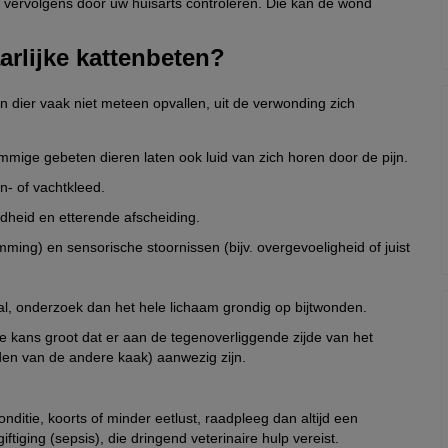
e vervolgens door uw huisarts controleren. Die kan de wond
rlijke kattenbeten?
 dier vaak niet meteen opvallen, uit de verwonding zich
mmige gebeten dieren laten ook luid van zich horen door de pijn.
n- of vachtkleed.
dheid en etterende afscheiding.
ing) en sensorische stoornissen (bijv. overgevoeligheid of juist
al, onderzoek dan het hele lichaam grondig op bijtwonden.
de kans groot dat er aan de tegenoverliggende zijde van het
en van de andere kaak) aanwezig zijn.
itie, koorts of minder eetlust, raadpleeg dan altijd een
ftiging (sepsis), die dringend veterinaire hulp vereist.