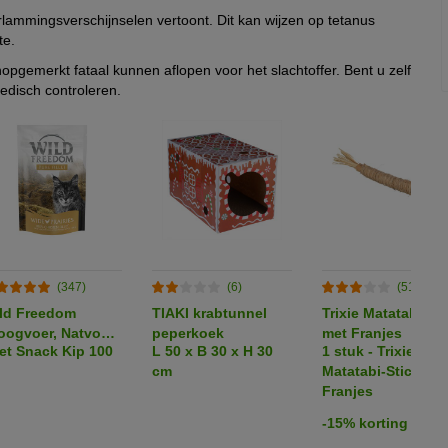
rlammingsverschijnselen vertoont. Dit kan wijzen op tetanus
te.
opgemerkt fataal kunnen aflopen voor het slachtoffer. Bent u zelf
edisch controleren.
(347)
(6)
(51)
ld Freedom
TIAKI krabtunnel
Trixie Matatabi-Sti
oogvoer, Natvoer
peperkoek
met Franjes
let Snack Kip 100
L 50 x B 30 x H 30
1 stuk - Trixie
 Snacks voor een
cm
Matatabi-Stick me
obeerprijs!
Franjes
-15% korting