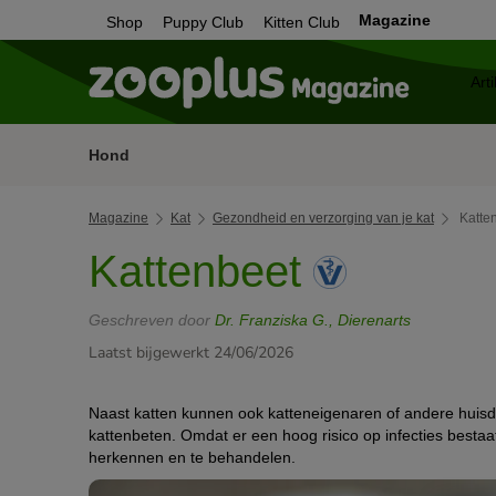
Magazine
Shop
Puppy Club
Kitten Club
Hond
Magazine
Kat
Gezondheid en verzorging van je kat
Katte
Kattenbeet
Geschreven door
Dr. Franziska G., Dierenarts
Laatst bijgewerkt 24/06/2026
Naast katten kunnen ook katteneigenaren of andere huisdi
kattenbeten. Omdat er een hoog risico op infecties bestaat
herkennen en te behandelen.