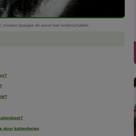
bijt, moeten baasjes de wond niet onderschatten.
ten?
?
eld?
kattenbeet?
es door kattenbeten