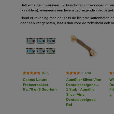
Hetzelfde geldt wanneer uw huisdier stuiptrekkingen of ve
(kaakklem), eveneens een levensbedreigende infectieziek
Houd er rekening mee dat zelfs de kleinste kattenbeten on
door een kat gebeten, laat u dan voor de zekerheid ook m
(525)
(28)
Cosma Nature
Aumüller Silver Vine
Wi
Probeerpakket
Dentalspeelgoed
Dr
6 x 70 g (6 Soorten)
1 Stuk - Aumüller
Fi
Kattenvoer
Rol
of
Silver Vine
g
pr
Dentalspeelgoed
Rol