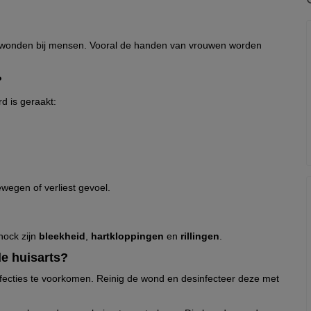
ijtwonden bij mensen. Vooral de handen van vrouwen worden
?
d is geraakt:
wegen of verliest gevoel.
hock zijn
bleekheid
,
hartkloppingen
en
rillingen
.
e huisarts?
infecties te voorkomen. Reinig de wond en desinfecteer deze met