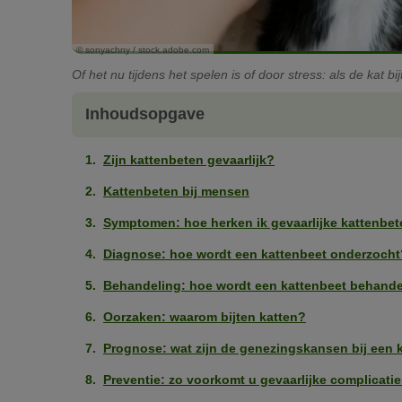
© sonyachny / stock.adobe.com
Of het nu tijdens het spelen is of door stress: als de kat 
Inhoudsopgave
Zijn kattenbeten gevaarlijk?
Kattenbeten bij mensen
Symptomen: hoe herken ik gevaarlijke kattenbe
Diagnose: hoe wordt een kattenbeet onderzocht
Behandeling: hoe wordt een kattenbeet behand
Oorzaken: waarom bijten katten?
Prognose: wat zijn de genezingskansen bij een 
Preventie: zo voorkomt u gevaarlijke complicati