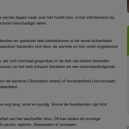
eerste dagen vaak over het hoofd zien, is het infectierisico bij
ucturen beschadigd raken.
tanden en speeksel veel ziektekiemen in de wond achterlaten.
aardoor bacteriën zich door de warmte en het vocht ongestoord
n
, die zich normaal gesproken in de bek van katten bevinden.
n kunnen ze het hele lichaam bereiken en een levensbedreigende
oor de bacterie
Clostridium tetani
) of hondsdolheid (veroorzaakt
attenbeet.
en erg lang, smal en puntig. Vooral de hoektanden zijn licht
sel van het slachtoffer door. Dit kan leiden tot ernstige
ls pezen, spieren, bloedvaten of zenuwen.