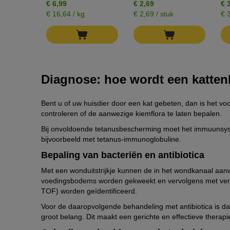
€ 6,99
€ 2,69
€ 
€ 16,64 / kg
€ 2,69 / stuk
€ 
Diagnose: hoe wordt een katte
Bent u of uw huisdier door een kat gebeten, dan is het vo
controleren of de aanwezige kiemflora te laten bepalen.
Bij onvoldoende tetanusbescherming moet het immuunsyst
bijvoorbeeld met tetanus-immunoglobuline.
Bepaling van bacteriën en antibiotica
Met een wonduitstrijkje kunnen de in het wondkanaal aanw
voedingsbodems worden gekweekt en vervolgens met versch
TOF) worden geïdentificeerd.
Voor de daaropvolgende behandeling met antibiotica is daa
groot belang. Dit maakt een gerichte en effectieve therap