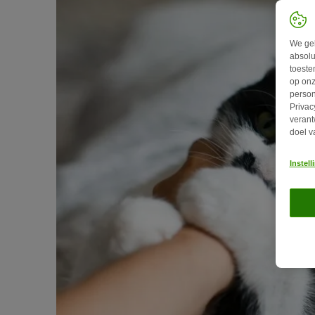
We geb
absolu
toeste
op onz
person
Privac
verant
doel v
Instel