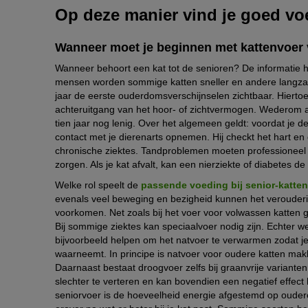
Op deze manier vind je goed voe
Wanneer moet je beginnen met kattenvoer 
Wanneer behoort een kat tot de senioren? De informatie hie
mensen worden sommige katten sneller en andere langzam
jaar de eerste ouderdomsverschijnselen zichtbaar. Hierto
achteruitgang van het hoor- of zichtvermogen. Wederom a
tien jaar nog lenig. Over het algemeen geldt: voordat je de
contact met je dierenarts opnemen. Hij checkt het hart en de
chronische ziektes. Tandproblemen moeten professioneel 
zorgen. Als je kat afvalt, kan een nierziekte of diabetes de
Welke rol speelt de
passende voeding bij senior-katten
evenals veel beweging en bezigheid kunnen het verouderin
voorkomen. Net zoals bij het voer voor volwassen katten ge
Bij sommige ziektes kan speciaalvoer nodig zijn. Echter 
bijvoorbeeld helpen om het natvoer te verwarmen zodat 
waarneemt. In principe is natvoer voor oudere katten makkel
Daarnaast bestaat droogvoer zelfs bij graanvrije variant
slechter te verteren en kan bovendien een negatief effect
seniorvoer is de hoeveelheid energie afgestemd op oudere