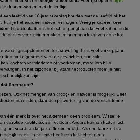
evatten meer vet en energie, ander seniorvoer lijkt op een
light-
n die dunner worden met de leeftijd.
 een leeftijd van 10 jaar rekening houden met de leeftijd bij het
ft, kun je het aandeel natvoer verhogen. Weeg je kat één keer
n. Bij buitenkatten is het echter gangbaar dat veel katten in de
 je de porties voer kleiner maken, minder snacks geven en je kat
aar voedingssupplementen ter aanvulling. Er is veel verkrijgbaar
abletten met algenmeel voor de gewrichten, speciale
 kan klachten verminderen of voorkomen, maar kan bij al
ervangen. In het bijzonder bij vitamineproducten moet je niet
schadelijk kan zijn.
t dat überhaupt?
te kiezen. Ook het mengen van droog- en natvoer is mogelijk. Geef
heiden maaltijden, daar de spijsvertering van de verschillende
 van één merk is over het algemeen geen probleem. Wissel je
an dezelfde kwaliteitseisen voldoen. Anders kunnen katten last
g het voordeel dat je kat flexibeler blijft. Als een fabrikant de
smogelijkheden. In principe heeft een kat echter geen