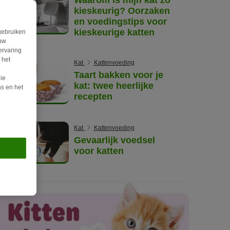
kieskeurig? Oorzaken
en voedingstips voor
kieskeurige katten
gebruiken
ouw
ervaring
 het
Kat
Kattenvoeding
Taart bakken voor je
ie
kat: twee heerlijke
s en het
recepten
Kat
Kattenvoeding
Gevaarlijk voedsel
voor katten