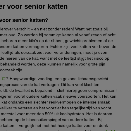
r voor senior katten
voor senior katten?
rover verschilt – en niet zonder reden! Want net zoals bij
er oud. Zo worden bij sommige katten al vanaf zeven of acht
e behoren meer kilo’s op de ribben, gewrichtsproblemen of de
ndere katten vermageren. Echter zijn veel katten ver boven de
 leeftijd als oorzaak ziet voor veranderingen, moet je even
 nieren van de kat, want met de leeftijd stijgt het risico op
behandeld worden, deze kunnen namelijk voor grote pijn
 oorzaak zijn.
? Hoogwaardige voeding, een gezond lichaamsgewicht
gsproces van de kat vertragen. Dit kan veel klachten
ldt: de kwaliteit is bepalend – sluit hierbij geen compromissen!
weigeren vooral oudere katten vaak nieuwe voersoorten. Het kan
je kat ondanks een slechter reukvermogen de intense smaak
ijker te veteren en het voorziet hen tegelijkertijd van vocht.
en meestal voor meer dan 50% uit koolhydraten. Het is daarom
 hebben op de bloedsuikerspiegel van oudere katten. Bij
 katten – vergelijk het met het huidige kattenvoer en denk