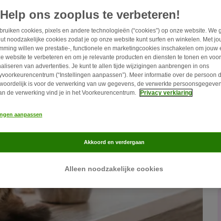
Help ons zooplus te verbeteren!
ruiken cookies, pixels en andere technologieën (“cookies”) op onze website. We 
ut noodzakelijke cookies zodat je op onze website kunt surfen en winkelen. Met j
mming willen we prestatie-, functionele en marketingcookies inschakelen om jouw 
e website te verbeteren en om je relevante producten en diensten te tonen en voor
aliseren van advertenties. Je kunt te allen tijde wijzigingen aanbrengen in ons
yvoorkeurencentrum (“Instellingen aanpassen”). Meer informatie over de persoon d
woordelijk is voor de verwerking van uw gegevens, de verwerkte persoonsgegeven
an de verwerking vind je in het Voorkeurencentrum.
Privacy verklaring
lingen aanpassen
Akkoord en verdergaan
Alleen noodzakelijke cookies