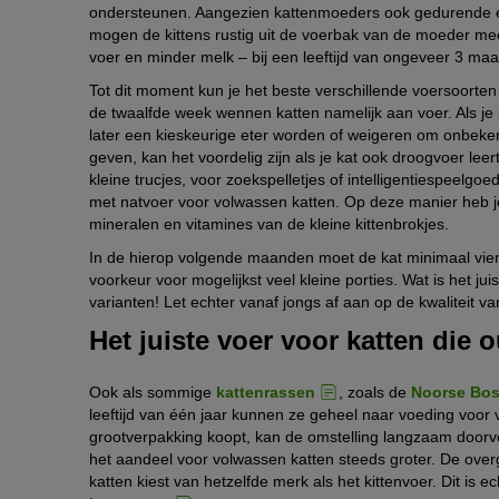
ondersteunen. Aangezien kattenmoeders ook gedurende
mogen de kittens rustig uit de voerbak van de moeder me
voer en minder melk – bij een leeftijd van ongeveer 3 ma
Tot dit moment kun je het beste verschillende voersoort
de twaalfde week wennen katten namelijk aan voer. Als je 
later een kieskeurige eter worden of weigeren om onbeken
geven, kan het voordelig zijn als je kat ook droogvoer lee
kleine trucjes, voor zoekspelletjes of intelligentiespeelgo
met natvoer voor volwassen katten. Op deze manier heb j
mineralen en vitamines van de kleine kittenbrokjes.
In de hierop volgende maanden moet de kat minimaal vier
voorkeur voor mogelijkst veel kleine porties. Wat is het ju
varianten! Let echter vanaf jongs af aan op de kwaliteit v
Het juiste voer voor katten die o
Ook als sommige
kattenrassen
, zoals de
Noorse Bos
leeftijd van één jaar kunnen ze geheel naar voeding voo
grootverpakking koopt, kan de omstelling langzaam door
het aandeel voor volwassen katten steeds groter. De over
katten kiest van hetzelfde merk als het kittenvoer. Dit is 