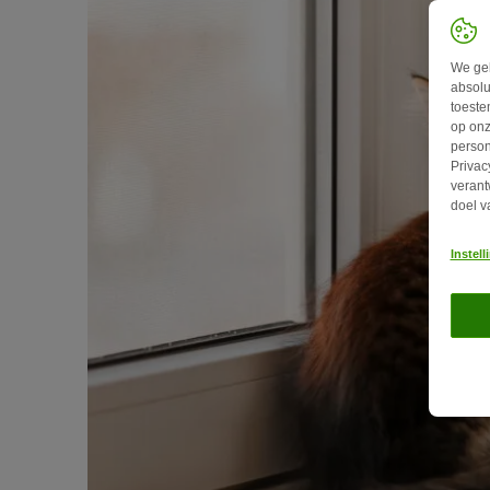
We geb
absolu
toeste
op onz
person
Privac
verant
doel v
Instel