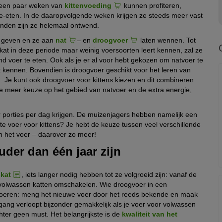
 een paar weken van
kittenvoeding
kunnen profiteren,
e-eten. In de daaropvolgende weken krijgen ze steeds meer vast
anden zijn ze helemaal ontwend.
en geven en ze aan
nat
– en
droogvoer
laten wennen. Tot
kat in deze periode maar weinig voersoorten leert kennen, zal ze
d voer te eten. Ook als je er al voor hebt gekozen om natvoer te
rt kennen. Bovendien is droogvoer geschikt voor het leren van
ed. Je kunt ook droogvoer voor kittens kiezen en dit combineren
e meer keuze op het gebied van natvoer en de extra energie,
 porties per dag krijgen. De muizenjagers hebben namelijk een
iste voer voor kittens? Je hebt de keuze tussen veel verschillende
an het voer – daarover zo meer!
uder dan één jaar zijn
kat
, iets langer nodig hebben tot ze volgroeid zijn: vanaf de
r volwassen katten omschakelen. Wie droogvoer in een
voeren: meng het nieuwe voer door het reeds bekende en maak
gang verloopt bijzonder gemakkelijk als je voer voor volwassen
echter geen must. Het belangrijkste is de
kwaliteit van het