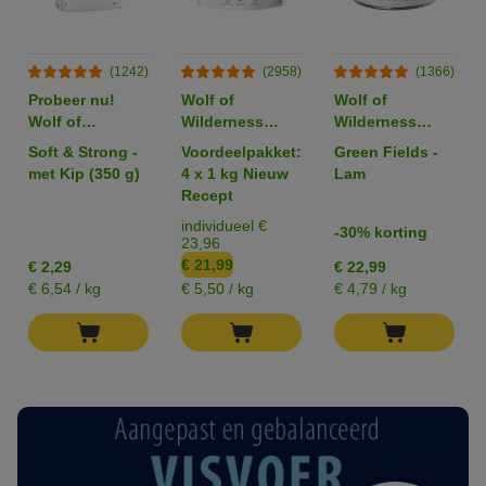
(1242)
(2958)
(1366)
Probeer nu!
Wolf of
Wolf of
Wolf of
Wilderness
Wilderness
Wilderness
Adult "Wild
Hondenvoer 6 x
Soft & Strong -
Voordeelpakket:
Green Fields -
Droogvoer voor
Hills" Eend -
800 g
met Kip (350 g)
4 x 1 kg Nieuw
Lam
Honden
Graanvrij
Recept
individueel €
-30% korting
23,96
€ 21,99
€ 2,29
€ 22,99
€ 6,54 / kg
€ 5,50 / kg
€ 4,79 / kg