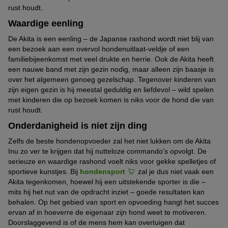
rust houdt.
Waardige eenling
De Akita is een eenling – de Japanse rashond wordt niet blij van
een bezoek aan een overvol hondenuitlaat-veldje of een
familiebijeenkomst met veel drukte en herrie. Ook de Akita heeft
een nauwe band met zijn gezin nodig, maar alleen zijn baasje is
over het algemeen genoeg gezelschap. Tegenover kinderen van
zijn eigen gezin is hij meestal geduldig en liefdevol – wild spelen
met kinderen die op bezoek komen is niks voor de hond die van
rust houdt.
Onderdanigheid is niet zijn ding
Zelfs de beste hondenopvoeder zal het niet lukken om de Akita
Inu zo ver te krijgen dat hij nutteloze commando’s opvolgt. De
serieuze en waardige rashond voelt niks voor gekke spelletjes of
sportieve kunstjes. Bij
hondensport
zal je dus niet vaak een
Akita tegenkomen, hoewel hij een uitstekende sporter is die –
mits hij het nut van de opdracht inziet – goede resultaten kan
behalen. Op het gebied van sport en opvoeding hangt het succes
ervan af in hoeverre de eigenaar zijn hond weet te motiveren.
Doorslaggevend is of de mens hem kan overtuigen dat