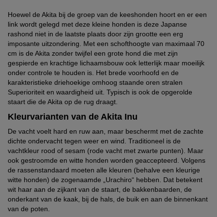
Hoewel de Akita bij de groep van de keeshonden hoort en er een
link wordt gelegd met deze kleine honden is deze Japanse
rashond niet in de laatste plaats door zijn grootte een erg
imposante uitzondering. Met een schofthoogte van maximaal 70
cm is de Akita zonder twijfel een grote hond die met zijn
gespierde en krachtige lichaamsbouw ook letterlijk maar moeilijk
onder controle te houden is. Het brede voorhoofd en de
karakteristieke driehoekige omhoog staande oren stralen
Superioriteit en waardigheid uit. Typisch is ook de opgerolde
staart die de Akita op de rug draagt.
Kleurvarianten van de Akita Inu
De vacht voelt hard en ruw aan, maar beschermt met de zachte
dichte ondervacht tegen weer en wind. Traditioneel is de
vachtkleur rood of sesam (rode vacht met zwarte punten). Maar
ook gestroomde en witte honden worden geaccepteerd. Volgens
de rassenstandaard moeten alle kleuren (behalve een kleurige
witte honden) de zogenaamde „Urachiro“ hebben. Dat betekent
wit haar aan de zijkant van de staart, de bakkenbaarden, de
onderkant van de kaak, bij de hals, de buik en aan de binnenkant
van de poten.