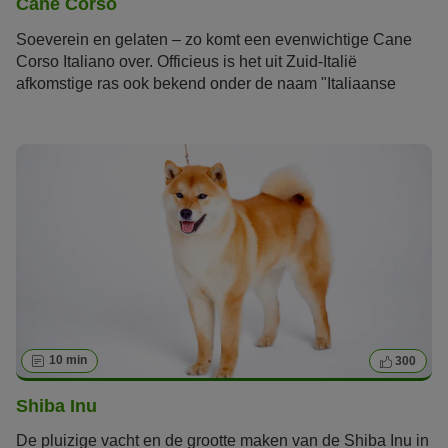
Cane Corso
Soeverein en gelaten – zo komt een evenwichtige Cane
Corso Italiano over. Officieus is het uit Zuid-Italië
afkomstige ras ook bekend onder de naam "Italiaanse
Mastiff" of “Italiaanse Molosser”. Buiten Italië wordt het ras
steeds bekender. Het ras is vooral geschikt voor sportieve
baasjes met veel plaats en hondenervaring.
10 min
300
Shiba Inu
De pluizige vacht en de grootte maken van de Shiba Inu in