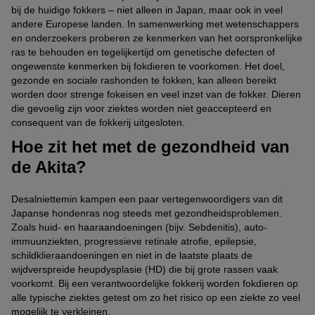
bij de huidige fokkers – niet alleen in Japan, maar ook in veel
andere Europese landen. In samenwerking met wetenschappers
en onderzoekers proberen ze kenmerken van het oorspronkelijke
ras te behouden en tegelijkertijd om genetische defecten of
ongewenste kenmerken bij fokdieren te voorkomen. Het doel,
gezonde en sociale rashonden te fokken, kan alleen bereikt
worden door strenge fokeisen en veel inzet van de fokker. Dieren
die gevoelig zijn voor ziektes worden niet geaccepteerd en
consequent van de fokkerij uitgesloten.
Hoe zit het met de gezondheid van
de Akita?
Desalniettemin kampen een paar vertegenwoordigers van dit
Japanse hondenras nog steeds met gezondheidsproblemen.
Zoals huid- en haaraandoeningen (bijv. Sebdenitis), auto-
immuunziekten, progressieve retinale atrofie, epilepsie,
schildklieraandoeningen en niet in de laatste plaats de
wijdverspreide heupdysplasie (HD) die bij grote rassen vaak
voorkomt. Bij een verantwoordelijke fokkerij worden fokdieren op
alle typische ziektes getest om zo het risico op een ziekte zo veel
mogelijk te verkleinen.