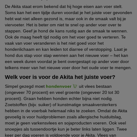
De Akita staat erom bekend dat hij hoge eisen aan voer stelt.
Soms kan het een tijdje duren voordat je het juiste voer gevonden
hebt wat niet alleen gezond is, maar ook in de smaak valt bij je
viervoeter. Het is beter om niet te snel op ander voer over te
stappen. Geef je hond de kans rustig aan de smaak te wennen.
Ook de maag heeft tijd nodig om het voer goed te verteren. Te
vaak van voer veranderen is het niet goed voor het
hondenlichaam en kan leiden tot diarree of verstopping. Laat je
hond dus stap voor stap wennen aan het nieuwe voer – het kan
een week duren voordat je bent overgestapt op ander voer door
telkens meer van het nieuwe voer door het oude voer te mengen.
Welk voer is voor de Akita het juiste voer?
Simpel gezegd moet
hondenvoer
uit vlees bestaan
(ongeveer 70 procent) en veel groente (ongeveer 20 tot 30
procent). Graan hebben honden echter bijna niet nodig.
Zoetstoffen (bijv. suiker) of kunstmatige smaakversterkers
hebben in de voerbak helemaal niks te zoeken. Omdat de Akita
gevoelig is voor huidproblemen zoals allergische huiduitslag,
moet je geen varkensvlees en sojaproducten voeren. Ook veel
snoepjes als tussendoortje kun je beter links laten liggen. Twee
keer per dag voeren is voldoende voor je Akita. Vlees van