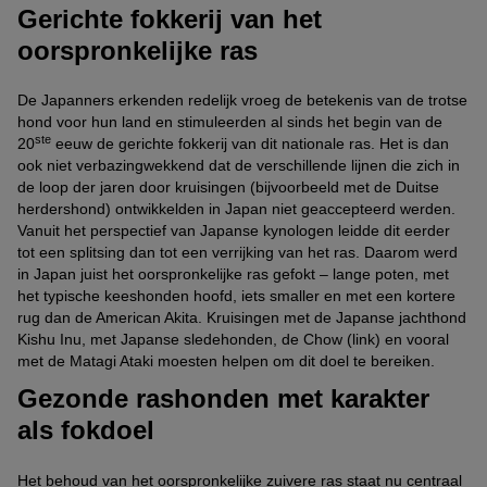
Gerichte fokkerij van het
oorspronkelijke ras
De Japanners erkenden redelijk vroeg de betekenis van de trotse
hond voor hun land en stimuleerden al sinds het begin van de
ste
20
eeuw de gerichte fokkerij van dit nationale ras. Het is dan
ook niet verbazingwekkend dat de verschillende lijnen die zich in
de loop der jaren door kruisingen (bijvoorbeeld met de Duitse
herdershond) ontwikkelden in Japan niet geaccepteerd werden.
Vanuit het perspectief van Japanse kynologen leidde dit eerder
tot een splitsing dan tot een verrijking van het ras. Daarom werd
in Japan juist het oorspronkelijke ras gefokt – lange poten, met
het typische keeshonden hoofd, iets smaller en met een kortere
rug dan de American Akita. Kruisingen met de Japanse jachthond
Kishu Inu, met Japanse sledehonden, de Chow (link) en vooral
met de Matagi Ataki moesten helpen om dit doel te bereiken.
Gezonde rashonden met karakter
als fokdoel
Het behoud van het oorspronkelijke zuivere ras staat nu centraal