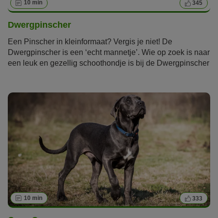
10 min
345
Dwergpinscher
Een Pinscher in kleinformaat? Vergis je niet! De
Dwergpinscher is een ‘echt mannetje’. Wie op zoek is naar
een leuk en gezellig schoothondje is bij de Dwergpinscher
aan het verkeerde adres. Ondanks zijn grootte heeft de
levendige familiehond een enorme drang naar sport en
beweging en houdt zijn baasjes flink in beweging.
10 min
333