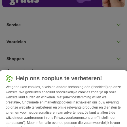
Service
Voordelen
Shoppen
Kies een land
Help ons zooplus te verbeteren!
Nederlands / NL
We gebruiken cookies, pixels en andere technologieën (“cookies”) op onze
website. We gebruiken absoluut noodzakelijke cookies zodat je op onze
Follow zooplus
website kunt surfen en winkelen. Met jouw toestemming willen we
prestatie-, functionele en marketingcookies inschakelen om jouw ervaring
op onze website te verbeteren en om je relevante producten en diensten te
tonen en voor het personaliseren van advertenties. Je kunt te allen tijde
wijzigingen aanbrengen in ons Privacyvoorkeurencentrum (“Instellingen
aanpassen”). Meer informatie over de persoon die verantwoordelijk is voor