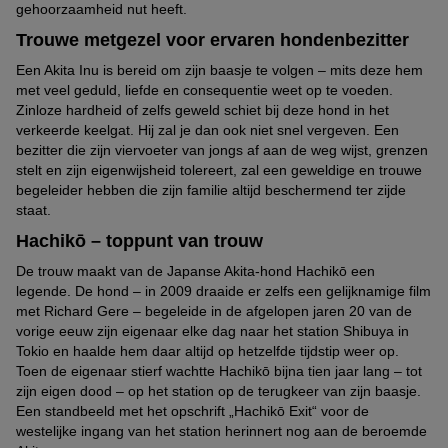
gehoorzaamheid nut heeft.
Trouwe metgezel voor ervaren hondenbezitter
Een Akita Inu is bereid om zijn baasje te volgen – mits deze hem
met veel geduld, liefde en consequentie weet op te voeden.
Zinloze hardheid of zelfs geweld schiet bij deze hond in het
verkeerde keelgat. Hij zal je dan ook niet snel vergeven. Een
bezitter die zijn viervoeter van jongs af aan de weg wijst, grenzen
stelt en zijn eigenwijsheid tolereert, zal een geweldige en trouwe
begeleider hebben die zijn familie altijd beschermend ter zijde
staat.
Hachikō – toppunt van trouw
De trouw maakt van de Japanse Akita-hond Hachikō een
legende. De hond – in 2009 draaide er zelfs een gelijknamige film
met Richard Gere – begeleide in de afgelopen jaren 20 van de
vorige eeuw zijn eigenaar elke dag naar het station Shibuya in
Tokio en haalde hem daar altijd op hetzelfde tijdstip weer op.
Toen de eigenaar stierf wachtte Hachikō bijna tien jaar lang – tot
zijn eigen dood – op het station op de terugkeer van zijn baasje.
Een standbeeld met het opschrift „Hachikō Exit“ voor de
westelijke ingang van het station herinnert nog aan de beroemde