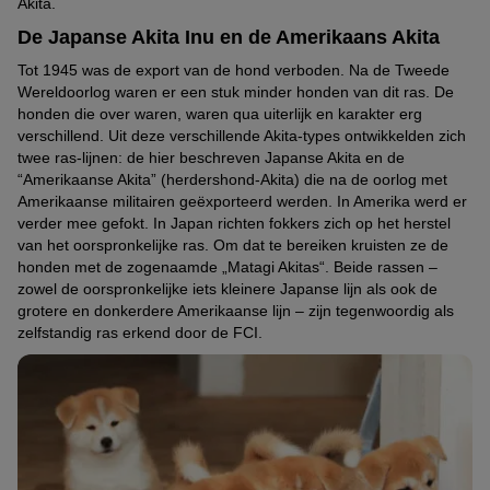
Akita.
De Japanse Akita Inu en de Amerikaans Akita
Tot 1945 was de export van de hond verboden. Na de Tweede
Wereldoorlog waren er een stuk minder honden van dit ras. De
honden die over waren, waren qua uiterlijk en karakter erg
verschillend. Uit deze verschillende Akita-types ontwikkelden zich
twee ras-lijnen: de hier beschreven Japanse Akita en de
“Amerikaanse Akita” (herdershond-Akita) die na de oorlog met
Amerikaanse militairen geëxporteerd werden. In Amerika werd er
verder mee gefokt. In Japan richten fokkers zich op het herstel
van het oorspronkelijke ras. Om dat te bereiken kruisten ze de
honden met de zogenaamde „Matagi Akitas“. Beide rassen –
zowel de oorspronkelijke iets kleinere Japanse lijn als ook de
grotere en donkerdere Amerikaanse lijn – zijn tegenwoordig als
zelfstandig ras erkend door de FCI.