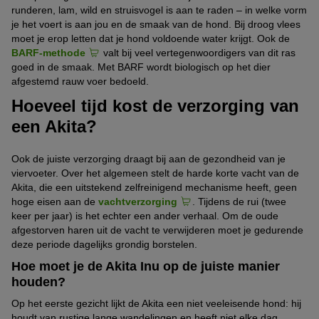
runderen, lam, wild en struisvogel is aan te raden – in welke vorm
je het voert is aan jou en de smaak van de hond. Bij droog vlees
moet je erop letten dat je hond voldoende water krijgt. Ook de
BARF-methode
valt bij veel vertegenwoordigers van dit ras
goed in de smaak. Met BARF wordt biologisch op het dier
afgestemd rauw voer bedoeld.
Hoeveel tijd kost de verzorging van
een Akita?
Ook de juiste verzorging draagt bij aan de gezondheid van je
viervoeter. Over het algemeen stelt de harde korte vacht van de
Akita, die een uitstekend zelfreinigend mechanisme heeft, geen
hoge eisen aan de
vachtverzorging
. Tijdens de rui (twee
keer per jaar) is het echter een ander verhaal. Om de oude
afgestorven haren uit de vacht te verwijderen moet je gedurende
deze periode dagelijks grondig borstelen.
Hoe moet je de Akita Inu op de juiste manier
houden?
Op het eerste gezicht lijkt de Akita een niet veeleisende hond: hij
houdt van rustige lange wandelingen en heeft niet elke dag