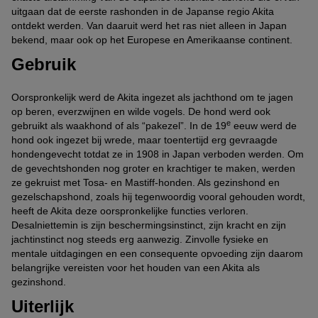
uitgaan dat de eerste rashonden in de Japanse regio Akita
ontdekt werden. Van daaruit werd het ras niet alleen in Japan
bekend, maar ook op het Europese en Amerikaanse continent.
Gebruik
Oorspronkelijk werd de Akita ingezet als jachthond om te jagen
op beren, everzwijnen en wilde vogels. De hond werd ook
e
gebruikt als waakhond of als “pakezel”. In de 19
eeuw werd de
hond ook ingezet bij wrede, maar toentertijd erg gevraagde
hondengevecht totdat ze in 1908 in Japan verboden werden. Om
de gevechtshonden nog groter en krachtiger te maken, werden
ze gekruist met Tosa- en Mastiff-honden. Als gezinshond en
gezelschapshond, zoals hij tegenwoordig vooral gehouden wordt,
heeft de Akita deze oorspronkelijke functies verloren.
Desalniettemin is zijn beschermingsinstinct, zijn kracht en zijn
jachtinstinct nog steeds erg aanwezig. Zinvolle fysieke en
mentale uitdagingen en een consequente opvoeding zijn daarom
belangrijke vereisten voor het houden van een Akita als
gezinshond.
Uiterlijk