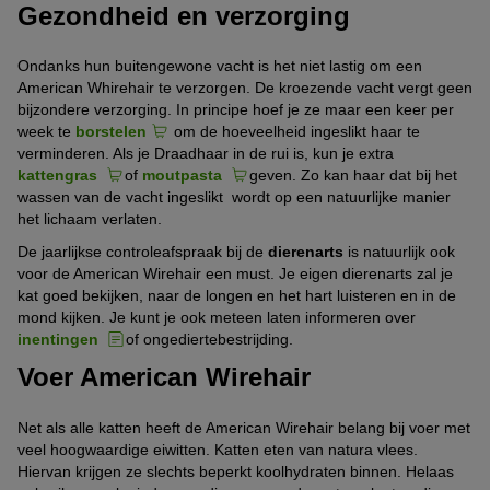
Gezondheid en verzorging
Ondanks hun buitengewone vacht is het niet lastig om een
American Whirehair te verzorgen. De kroezende vacht vergt geen
bijzondere verzorging. In principe hoef je ze maar een keer per
week te
borstelen
om de hoeveelheid ingeslikt haar te
verminderen. Als je Draadhaar in de rui is, kun je extra
kattengras
of
moutpasta
geven. Zo kan haar dat bij het
wassen van de vacht ingeslikt wordt op een natuurlijke manier
het lichaam verlaten.
De jaarlijkse controleafspraak bij de
dierenarts
is natuurlijk ook
voor de American Wirehair een must. Je eigen dierenarts zal je
kat goed bekijken, naar de longen en het hart luisteren en in de
mond kijken. Je kunt je ook meteen laten informeren over
inentingen
of ongediertebestrijding.
Voer American Wirehair
Net als alle katten heeft de American Wirehair belang bij voer met
veel hoogwaardige eiwitten. Katten eten van natura vlees.
Hiervan krijgen ze slechts beperkt koolhydraten binnen. Helaas