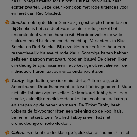
haar. In tegenstelling tot Chinchilla is het individuele haar
echter zwarter. Deze kleur komt ook met rode uiteindes voor
en heet dan Red Shaded.
Smoke:
ook bij de kleur Smoke zijn gestreepte haren te zien.
Bij Smoke is het aandeel zwart echter groter; enkel het
onderste deel van het haar is wit. Hierdoor vallen de witte
stukken enkel bij delen van de vacht op. Varianten zijn Blue
Smoke en Red Smoke. Bij deze kleuren heeft het haar een
respectievelijk blauwe of rode kleur. Sommige katten hebben
zelfs een patroon met zwart, rood en blauw! De dieren lijken
driekleurig te zijn, maar een nauwkeurige observatie van de
individuele haren laat een witte ondervacht zien.
Tabby
: tijgerkatten, wie is er niet dol op? Een getijgerde
Amerikaanse Draadhaar wordt ook wel Tabby genoemd. Maar
niet alle Tabbies zijn hetzelfde De Mackarel Tabby heeft een
smalle, duidelijk gedefinieerde tekening, vaak met aalstreep
en strepen op de benen en staart. De Ticket Tabby heeft
volgens de fokvoorschriften een tekening op de kop, hals,
benen en staart. Een Patched Tabby is een kat met
crèmekleurige of rode vlekken.
Calico:
wie kent de driekleurige ‘gelukskatten’ nu niet? In het