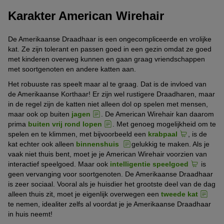
Karakter American Wirehair
De Amerikaanse Draadhaar is een ongecompliceerde en vrolijke
kat. Ze zijn tolerant en passen goed in een gezin omdat ze goed
met kinderen overweg kunnen en gaan graag vriendschappen
met soortgenoten en andere katten aan.
Het robuuste ras speelt maar al te graag. Dat is de invloed van
de Amerikaanse Korthaar! Er zijn wel rustigere Draadharen, maar
in de regel zijn de katten niet alleen dol op spelen met mensen,
maar ook op buiten
jagen
. De American Wirehair kan daarom
prima
buiten vrij rond lopen
. Met genoeg mogelijkheid om te
spelen en te klimmen, met bijvoorbeeld een
krabpaal
, is de
kat echter ook alleen
binnenshuis
gelukkig te maken. Als je
vaak niet thuis bent, moet je je American Wirehair voorzien van
interactief speelgoed. Maar ook
intelligentie speelgoed
is
geen vervanging voor soortgenoten. De Amerikaanse Draadhaar
is zeer sociaal. Vooral als je huisdier het grootste deel van de dag
alleen thuis zit, moet je eigenlijk overwegen een
tweede kat
te nemen, idealiter zelfs al voordat je je Amerikaanse Draadhaar
in huis neemt!