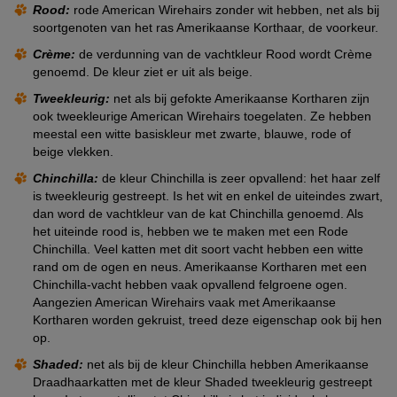
Rood:
rode American Wirehairs zonder wit hebben, net als bij
soortgenoten van het ras Amerikaanse Korthaar, de voorkeur.
Crème:
de verdunning van de vachtkleur Rood wordt Crème
genoemd. De kleur ziet er uit als beige.
Tweekleurig:
net als bij gefokte Amerikaanse Kortharen zijn
ook tweekleurige American Wirehairs toegelaten. Ze hebben
meestal een witte basiskleur met zwarte, blauwe, rode of
beige vlekken.
Chinchilla:
de kleur Chinchilla is zeer opvallend: het haar zelf
is tweekleurig gestreept. Is het wit en enkel de uiteindes zwart,
dan word de vachtkleur van de kat Chinchilla genoemd. Als
het uiteinde rood is, hebben we te maken met een Rode
Chinchilla. Veel katten met dit soort vacht hebben een witte
rand om de ogen en neus. Amerikaanse Kortharen met een
Chinchilla-vacht hebben vaak opvallend felgroene ogen.
Aangezien American Wirehairs vaak met Amerikaanse
Kortharen worden gekruist, treed deze eigenschap ook bij hen
op.
Shaded:
net als bij de kleur Chinchilla hebben Amerikaanse
Draadhaarkatten met de kleur Shaded tweekleurig gestreept