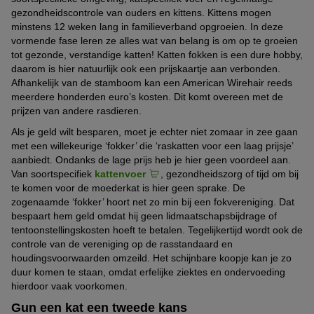
gezondheidscontrole van ouders en kittens. Kittens mogen
minstens 12 weken lang in familieverband opgroeien. In deze
vormende fase leren ze alles wat van belang is om op te groeien
tot gezonde, verstandige katten! Katten fokken is een dure hobby,
daarom is hier natuurlijk ook een prijskaartje aan verbonden.
Afhankelijk van de stamboom kan een American Wirehair reeds
meerdere honderden euro’s kosten. Dit komt overeen met de
prijzen van andere rasdieren.
Als je geld wilt besparen, moet je echter niet zomaar in zee gaan
met een willekeurige ‘fokker’ die ‘raskatten voor een laag prijsje’
aanbiedt. Ondanks de lage prijs heb je hier geen voordeel aan.
Van soortspecifiek
kattenvoer
, gezondheidszorg of tijd om bij
te komen voor de moederkat is hier geen sprake. De
zogenaamde ‘fokker’ hoort net zo min bij een fokvereniging. Dat
bespaart hem geld omdat hij geen lidmaatschapsbijdrage of
tentoonstellingskosten hoeft te betalen. Tegelijkertijd wordt ook de
controle van de vereniging op de rasstandaard en
houdingsvoorwaarden omzeild. Het schijnbare koopje kan je zo
duur komen te staan, omdat erfelijke ziektes en ondervoeding
hierdoor vaak voorkomen.
Gun een kat een tweede kans