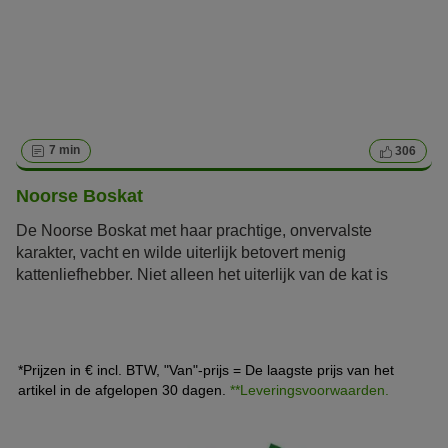
7 min
306
Noorse Boskat
De Noorse Boskat met haar prachtige, onvervalste
karakter, vacht en wilde uiterlijk betovert menig
kattenliefhebber. Niet alleen het uiterlijk van de kat is
oorspronkelijk. Lees in dit artikel meer over dit natuurlijke
ras.
*Prijzen in € incl. BTW, "Van"-prijs = De laagste prijs van het
artikel in de afgelopen 30 dagen.
**Leveringsvoorwaarden.