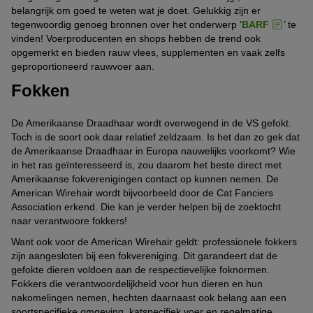
belangrijk om goed te weten wat je doet. Gelukkig zijn er
tegenwoordig genoeg bronnen over het onderwerp ‘
BARF
’ te
vinden! Voerproducenten en shops hebben de trend ook
opgemerkt en bieden rauw vlees, supplementen en vaak zelfs
geproportioneerd rauwvoer aan.
Fokken
De Amerikaanse Draadhaar wordt overwegend in de VS gefokt.
Toch is de soort ook daar relatief zeldzaam. Is het dan zo gek dat
de Amerikaanse Draadhaar in Europa nauwelijks voorkomt? Wie
in het ras geïnteresseerd is, zou daarom het beste direct met
Amerikaanse fokverenigingen contact op kunnen nemen. De
American Wirehair wordt bijvoorbeeld door de Cat Fanciers
Association erkend. Die kan je verder helpen bij de zoektocht
naar verantwoore fokkers!
Want ook voor de American Wirehair geldt: professionele fokkers
zijn aangesloten bij een fokvereniging. Dit garandeert dat de
gefokte dieren voldoen aan de respectievelijke foknormen.
Fokkers die verantwoordelijkheid voor hun dieren en hun
nakomelingen nemen, hechten daarnaast ook belang aan een
soortspecifieke omgeving, katspecifiek voer en regelmatige