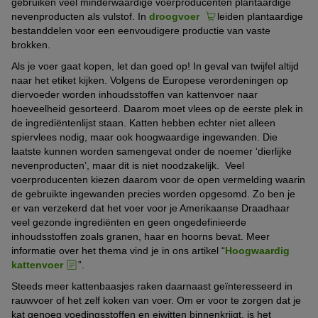
gebruiken veel minderwaardige voerproducenten plantaardige
nevenproducten als vulstof. In
droogvoer
leiden plantaardige
bestanddelen voor een eenvoudigere productie van vaste
brokken.
Als je voer gaat kopen, let dan goed op! In geval van twijfel altijd
naar het etiket kijken. Volgens de Europese verordeningen op
diervoeder worden inhoudsstoffen van kattenvoer naar
hoeveelheid gesorteerd. Daarom moet vlees op de eerste plek in
de ingrediëntenlijst staan. Katten hebben echter niet alleen
spiervlees nodig, maar ook hoogwaardige ingewanden. Die
laatste kunnen worden samengevat onder de noemer ‘dierlijke
nevenproducten’, maar dit is niet noodzakelijk. Veel
voerproducenten kiezen daarom voor de open vermelding waarin
de gebruikte ingewanden precies worden opgesomd. Zo ben je
er van verzekerd dat het voer voor je Amerikaanse Draadhaar
veel gezonde ingrediënten en geen ongedefinieerde
inhoudsstoffen zoals granen, haar en hoorns bevat. Meer
informatie over het thema vind je in ons artikel “
Hoogwaardig
kattenvoer
”.
Steeds meer kattenbaasjes raken daarnaast geïnteresseerd in
rauwvoer of het zelf koken van voer. Om er voor te zorgen dat je
kat genoeg voedingsstoffen en eiwitten binnenkrijgt, is het