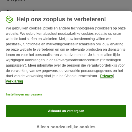
Kies een land
Help ons zooplus te verbeteren!
Nederlands / NL
We gebruiken cookies, pixels en andere technologieën (“cookies”) op onze
website. We gebruiken absoluut noodzakelijke cookies zodat je op onze
Follow zooplus
website kunt surfen en winkelen. Met jouw toestemming willen we
prestatie-, functionele en marketingcookies inschakelen om jouw ervaring
op onze website te verbeteren en om je relevante producten en diensten te
tonen en voor het personaliseren van advertenties. Je kunt te allen tijde
wijzigingen aanbrengen in ons Privacyvoorkeurencentrum (“Instellingen
aanpassen”). Meer informatie over de persoon die verantwoordelijk is voor
de verwerking van uw gegevens, de verwerkte persoonsgegevens en het
doel van de verwerking vind je in het Voorkeurencentrum.
Privacy
verklaring
Over zooplus
Carrière
Corporate Website
Impressum
Algemene
Instellingen aanpassen
Voorwaarden
Herroepingsformulier
Afval & Milieuvoorzieningen
Levertijd & Verzendkosten
Klantenservice
Betaalmethoden
Affiliate
Akkoord en verdergaan
programma
Privacy Verklaring
Opt-out
zooplus Magazine gepubliceerd door zooplus SE © zooplus SE 2026
Alleen noodzakelijke cookies