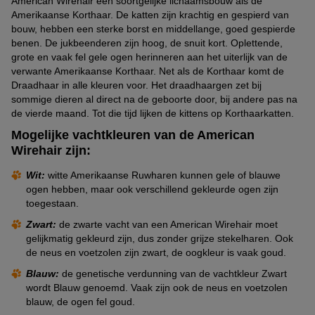
American Wirehair een soortgelijke lichaamsbouw als de
Amerikaanse Korthaar. De katten zijn krachtig en gespierd van
bouw, hebben een sterke borst en middellange, goed gespierde
benen. De jukbeenderen zijn hoog, de snuit kort. Oplettende,
grote en vaak fel gele ogen herinneren aan het uiterlijk van de
verwante Amerikaanse Korthaar. Net als de Korthaar komt de
Draadhaar in alle kleuren voor. Het draadhaargen zet bij
sommige dieren al direct na de geboorte door, bij andere pas na
de vierde maand. Tot die tijd lijken de kittens op Korthaarkatten.
Mogelijke vachtkleuren van de American
Wirehair zijn:
Wit:
witte Amerikaanse Ruwharen kunnen gele of blauwe
ogen hebben, maar ook verschillend gekleurde ogen zijn
toegestaan.
Zwart:
de zwarte vacht van een American Wirehair moet
gelijkmatig gekleurd zijn, dus zonder grijze stekelharen. Ook
de neus en voetzolen zijn zwart, de oogkleur is vaak goud.
Blauw:
de genetische verdunning van de vachtkleur Zwart
wordt Blauw genoemd. Vaak zijn ook de neus en voetzolen
blauw, de ogen fel goud.