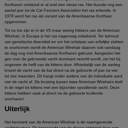
Kortharen ontstond er al snel een nieuw ras. Het duurde nog een
aantal jaar tot de Cat Fanciers Association het ras erkende. In
1978 werd het ras als variant van de Amerikaanse Korthaar
opgenomen.
Tot nu toe zijn er in de VS maar weinig fokkers van de American
Wirehair; in Europa is het ras nagenoeg onbekend. Ter behoud
van genetische diversiteit en om het ontstaan van erfelijke ziekten
te voorkomen wordt de American Wirehair daarom ook vandaag
de dag nog met Amerikaanse Kortharen gekruist. Aangezien het
gen voor de gekroesde vacht dominant vererfd wordt, zet het bij
ongeveer de helft van de kittens door. Afhankelijk van de aanleg
kroest de vacht van de kat direct na de geboorte of pas na vier
tot zes maanden. Dit hangt onder andere van de individuele aard
van de vacht af. De kruising tussen twee American Wirehairs leidt
in de regel tot kittens met een bijzonder opvallende vacht. Deze
kittens hebben vaak al direct na de geboorte krullende
snorharen!
Uiterlijk
Het kenmerk van de American Wirehair is de naamgevende
vachtstructuur. De kroesvacht van de dieren ontstond door een