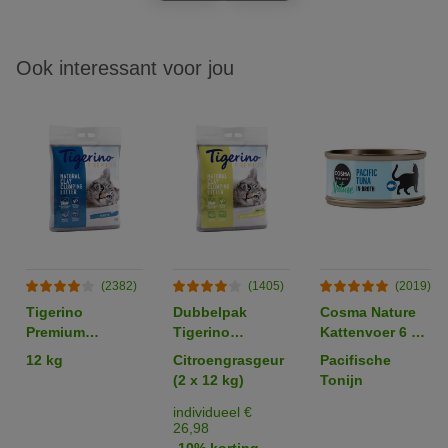
Ook interessant voor jou
(2382)
(1405)
(2019)
Tigerino
Dubbelpak
Cosma Nature
Premium
Tigerino
Kattenvoer 6 x
Kattenbakvulling
Premium
70 g
12 kg
Citroengrasgeur
Pacifische
- Sensitive
Kattenbakvulling
(2 x 12 kg)
Tonijn
(zonder parfum)
individueel €
26,98
-10% korting