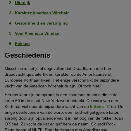
Uiterlijk
Karakter American Wirehair
Gezondheid en verzorging
Voer American Wirehair
Fokken
Geschiedenis
Misschien is het je al opgevallen dat Draadharen met hun
draadvacht qua uiterlijk en karakter op de Amerikaanse of
Europese Korthaar lijken. Het enige verschil lijkt de bijzondere
vacht van de American Wirehair te zijn. Of toch niet?
Het ras kent zijn oorsprong in een spontane mutatie die in de
jaren 60 in de staat New York werd ontdekt. De worp van een
Korthaar viel door de bijzondere vacht van de
kittens
op. De
enige overlevende van de worp, een rood-wit getijgerde kater,
sprong door zijn opvallende vacht in het oog van de fokker Joan
O’Shea. Zij kocht de kat en gaf hem de naam „Council Rock
Farm Adam of Hi-Fi“. Door kruisingen met Amerikaanse