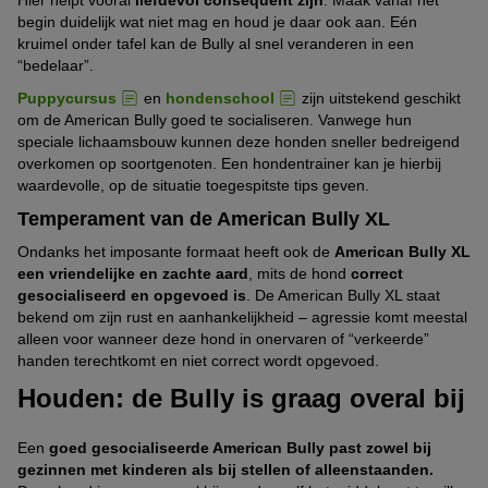
begin duidelijk wat niet mag en houd je daar ook aan. Eén
kruimel onder tafel kan de Bully al snel veranderen in een
“bedelaar”.
Puppycursus
en
hondenschool
zijn uitstekend geschikt
om de American Bully goed te socialiseren. Vanwege hun
speciale lichaamsbouw kunnen deze honden sneller bedreigend
overkomen op soortgenoten. Een hondentrainer kan je hierbij
waardevolle, op de situatie toegespitste tips geven.
Temperament van de American Bully XL
Ondanks het imposante formaat heeft ook de
American Bully XL
een vriendelijke en zachte aard
, mits de hond
correct
gesocialiseerd en opgevoed is
. De American Bully XL staat
bekend om zijn rust en aanhankelijkheid – agressie komt meestal
alleen voor wanneer deze hond in onervaren of “verkeerde”
handen terechtkomt en niet correct wordt opgevoed.
Houden: de Bully is graag overal bij
Een
goed gesocialiseerde American Bully past zowel bij
gezinnen met kinderen als bij stellen of alleenstaanden.