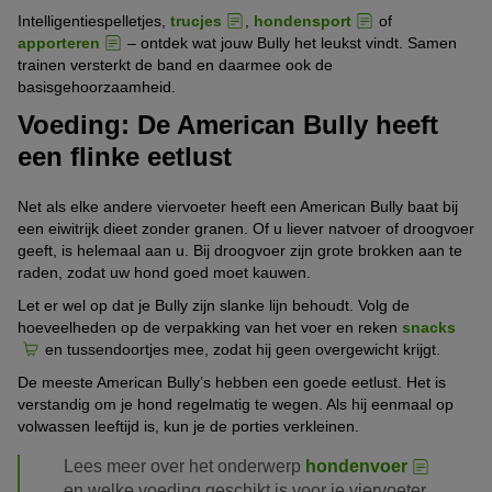
Intelligentiespelletjes,
trucjes
,
hondensport
of
apporteren
– ontdek wat jouw Bully het leukst vindt. Samen
trainen versterkt de band en daarmee ook de
basisgehoorzaamheid.
Voeding: De American Bully heeft
een flinke eetlust
Net als elke andere viervoeter heeft een American Bully baat bij
een eiwitrijk dieet zonder granen. Of u liever natvoer of droogvoer
geeft, is helemaal aan u. Bij droogvoer zijn grote brokken aan te
raden, zodat uw hond goed moet kauwen.
Let er wel op dat je Bully zijn slanke lijn behoudt. Volg de
hoeveelheden op de verpakking van het voer en reken
snacks
en tussendoortjes mee, zodat hij geen overgewicht krijgt.
De meeste American Bully’s hebben een goede eetlust. Het is
verstandig om je hond regelmatig te wegen. Als hij eenmaal op
volwassen leeftijd is, kun je de porties verkleinen.
Lees meer over het onderwerp
hondenvoer
en welke voeding geschikt is voor je viervoeter