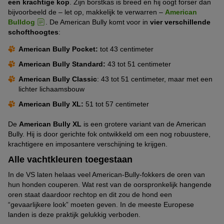
een krachtige kop
. Zijn borstkas is breed en hij oogt forser dan
bijvoorbeeld de – let op, makkelijk te verwarren –
American
Bulldog
. De American Bully komt voor in
vier verschillende
schofthoogtes
:
American Bully Pocket:
tot 43 centimeter
American Bully Standard:
43 tot 51 centimeter
American Bully Classic
: 43 tot 51 centimeter, maar met een
lichter lichaamsbouw
American Bully XL:
51 tot 57 centimeter
De
American Bully XL
is een grotere variant van de American
Bully. Hij is door gerichte fok ontwikkeld om een nog robuustere,
krachtigere en imposantere verschijning te krijgen.
Alle vachtkleuren toegestaan
In de VS laten helaas veel American-Bully-fokkers de oren van
hun honden couperen. Wat rest van de oorspronkelijk hangende
oren staat daardoor rechtop en dit zou de hond een
“gevaarlijkere look” moeten geven. In de meeste Europese
landen is deze praktijk gelukkig verboden.