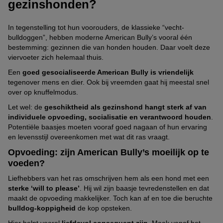
gezinshonden?
In tegenstelling tot hun voorouders, de klassieke “vecht-
bulldoggen”, hebben moderne American Bully’s vooral één
bestemming: gezinnen die van honden houden. Daar voelt deze
viervoeter zich helemaal thuis.
Een
goed gesocialiseerde American Bully is vriendelijk
tegenover mens en dier. Ook bij vreemden gaat hij meestal snel
over op knuffelmodus.
Let wel: de
geschiktheid als gezinshond hangt sterk af van
individuele opvoeding, socialisatie en verantwoord houden
.
Potentiële baasjes moeten vooraf goed nagaan of hun ervaring
en levensstijl overeenkomen met wat dit ras vraagt.
Opvoeding: zijn American Bully’s moeilijk op te
voeden?
Liefhebbers van het ras omschrijven hem als een hond met een
sterke ‘will to please’
. Hij wil zijn baasje tevredenstellen en dat
maakt de opvoeding makkelijker. Toch kan af en toe die beruchte
bulldog-koppigheid
de kop opsteken.
Hier helpt vooral
liefdevol consequent zijn
. Maak vanaf het