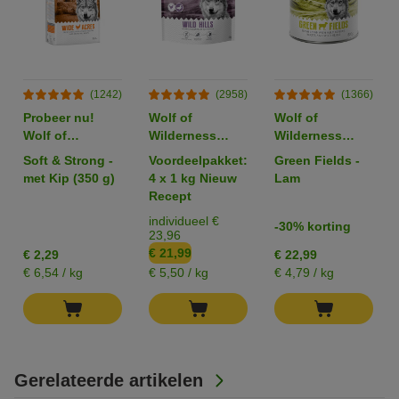
(1242)
(2958)
(1366)
Probeer nu!
Wolf of
Wolf of
Wolf of
Wilderness
Wilderness
Wilderness
Adult "Wild
Hondenvoer 6 x
Soft & Strong -
Voordeelpakket:
Green Fields -
Droogvoer voor
Hills" Eend -
800 g
met Kip (350 g)
4 x 1 kg Nieuw
Lam
Honden
Graanvrij
Recept
individueel €
-30% korting
23,96
€ 21,99
€ 2,29
€ 22,99
€ 6,54 / kg
€ 5,50 / kg
€ 4,79 / kg
Gerelateerde artikelen