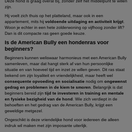
Deze hond is graag overal bij, zonder zelf het middelpunt te willen
zijn.
Hij voelt zich thuis op het platteland, maar ook in een
appartement, mits hij
voldoende uitdaging en activiteit krijgt
.
Woon je echter in een hete zolderwoning op vijfhoog zonder lift?
Dan is dit compacte ras geen goede keuze.
Is de American Bully een hondenras voor
beginners?
Beginners kunnen weliswaar harmonieus met een American Bully
samenleven, maar dat hangt sterk af van hun persoonlijke
situatie en van hoeveel tijd en inzet ze willen geven. Dit ras staat
bekend om zijn loyaliteit en vriendelijkheid, maar heeft wel
consequente opvoeding en socialisatie
nodig om
ongewenst
gedrag en problemen in de kiem te smoren
. Belangrijk is dat
beginners bereid zijn
tijd te investeren in training en mentale
en fysieke bezigheid van de hond
. Wie zich verdiept in de
behoeften en het gedrag van de American Bully, krijgt een
geweldige metgezel.
Ongeschikt is deze vriendelijke hond voor iedereen die alleen
indruk wil maken met zijn imposante uiterlijk.