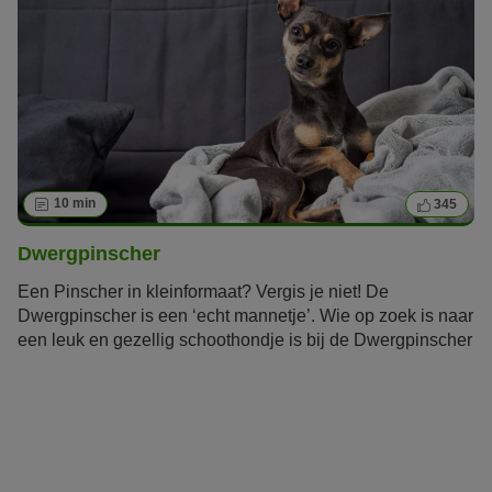
10 min
345
Dwergpinscher
Een Pinscher in kleinformaat? Vergis je niet! De
Dwergpinscher is een ‘echt mannetje’. Wie op zoek is naar
een leuk en gezellig schoothondje is bij de Dwergpinscher
aan het verkeerde adres. Ondanks zijn grootte heeft de
levendige familiehond een enorme drang naar sport en
beweging en houdt zijn baasjes flink in beweging.