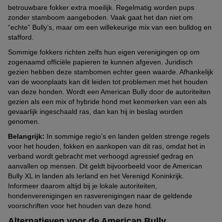
betrouwbare fokker extra moeilijk. Regelmatig worden pups
zonder stamboom aangeboden. Vaak gaat het dan niet om
“echte” Bully’s, maar om een willekeurige mix van een bulldog en
stafford.
Sommige fokkers richten zelfs hun eigen verenigingen op om
zogenaamd officiële papieren te kunnen afgeven. Juridisch
gezien hebben deze stambomen echter geen waarde. Afhankelijk
van de woonplaats kan dit leiden tot problemen met het houden
van deze honden. Wordt een American Bully door de autoriteiten
gezien als een mix of hybride hond met kenmerken van een als
gevaarlijk ingeschaald ras, dan kan hij in beslag worden
genomen.
Belangrijk:
In sommige regio’s en landen gelden strenge regels
voor het houden, fokken en aankopen van dit ras, omdat het in
verband wordt gebracht met verhoogd agressief gedrag en
aanvallen op mensen. Dit geldt bijvoorbeeld voor de American
Bully XL in landen als Ierland en het Verenigd Koninkrijk.
Informeer daarom altijd bij je lokale autoriteiten,
hondenverenigingen en rasverenigingen naar de geldende
voorschriften voor het houden van deze hond.
Alternatieven voor de American Bully