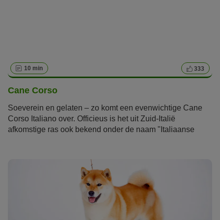
10 min
333
Cane Corso
Soeverein en gelaten – zo komt een evenwichtige Cane
Corso Italiano over. Officieus is het uit Zuid-Italië
afkomstige ras ook bekend onder de naam "Italiaanse
Mastiff" of “Italiaanse Molosser”. Buiten Italië wordt het ras
steeds bekender. Het ras is vooral geschikt voor sportieve
baasjes met veel plaats en hondenervaring.