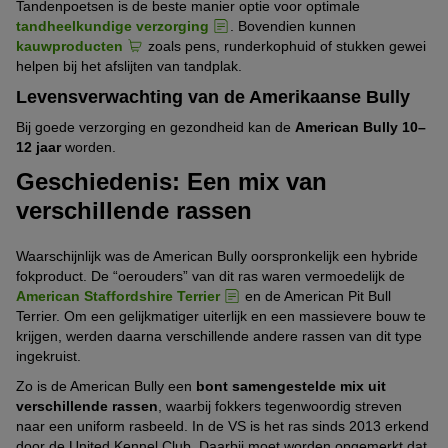
Tandenpoetsen is de beste manier optie voor optimale
tandheelkundige verzorging
. Bovendien kunnen
kauwproducten
zoals pens, runderkophuid of stukken gewei
helpen bij het afslijten van tandplak.
Levensverwachting van de Amerikaanse Bully
Bij goede verzorging en gezondheid kan de
American Bully 10–
12 jaar
worden.
Geschiedenis: Een mix van
verschillende rassen
Waarschijnlijk was de American Bully oorspronkelijk een hybride
fokproduct. De “oerouders” van dit ras waren vermoedelijk de
American Staffordshire Terrier
en de American Pit Bull
Terrier. Om een gelijkmatiger uiterlijk en een massievere bouw te
krijgen, werden daarna verschillende andere rassen van dit type
ingekruist.
Zo is de American Bully een
bont samengestelde mix uit
verschillende rassen
, waarbij fokkers tegenwoordig streven
naar een uniform rasbeeld. In de VS is het ras sinds 2013 erkend
door de United Kennel Club. Daarbij moet worden opgemerkt dat