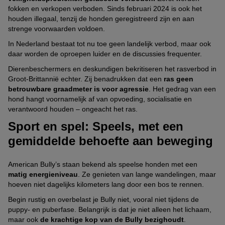
fokken en verkopen verboden. Sinds februari 2024 is ook het
houden illegaal, tenzij de honden geregistreerd zijn en aan
strenge voorwaarden voldoen.
In Nederland bestaat tot nu toe geen landelijk verbod, maar ook
daar worden de oproepen luider en de discussies frequenter.
Dierenbeschermers en deskundigen bekritiseren het rasverbod in
Groot-Brittannië echter. Zij benadrukken dat een
ras geen
betrouwbare graadmeter is voor agressie
. Het gedrag van een
hond hangt voornamelijk af van opvoeding, socialisatie en
verantwoord houden – ongeacht het ras.
Sport en spel: Speels, met een
gemiddelde behoefte aan beweging
American Bully’s staan bekend als speelse honden met een
matig energieniveau
. Ze genieten van lange wandelingen, maar
hoeven niet dagelijks kilometers lang door een bos te rennen.
Begin rustig en overbelast je Bully niet, vooral niet tijdens de
puppy- en puberfase. Belangrijk is dat je niet alleen het lichaam,
maar ook
de krachtige kop van de Bully bezighoudt
.