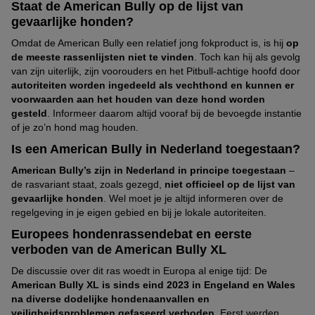
Staat de American Bully op de lijst van
gevaarlijke honden?
Omdat de American Bully een relatief jong fokproduct is, is hij
op
de meeste rassenlijsten niet te vinden
. Toch kan hij als gevolg
van zijn uiterlijk, zijn voorouders en het Pitbull-achtige hoofd door
autoriteiten worden ingedeeld als vechthond en kunnen er
voorwaarden aan het houden van deze hond worden
gesteld
. Informeer daarom altijd vooraf bij de bevoegde instantie
of je zo’n hond mag houden.
Is een American Bully in Nederland toegestaan?
American Bully’s zijn in Nederland in principe toegestaan
–
de rasvariant staat, zoals gezegd,
niet officieel op de lijst van
gevaarlijke honden
. Wel moet je je altijd informeren over de
regelgeving in je eigen gebied en bij je lokale autoriteiten.
Europees hondenrassendebat en eerste
verboden van de American Bully XL
De discussie over dit ras woedt in Europa al enige tijd: De
American Bully XL is sinds eind 2023 in Engeland en Wales
na diverse dodelijke hondenaanvallen en
veiligheidsproblemen
gefaseerd verboden.
Eerst werden