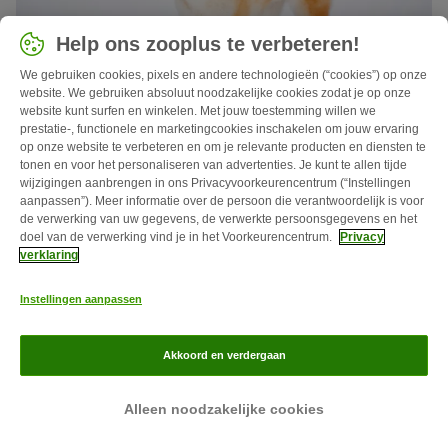
Help ons zooplus te verbeteren!
We gebruiken cookies, pixels en andere technologieën (“cookies”) op onze
10 min
website. We gebruiken absoluut noodzakelijke cookies zodat je op onze
300
website kunt surfen en winkelen. Met jouw toestemming willen we
prestatie-, functionele en marketingcookies inschakelen om jouw ervaring
Shiba Inu
op onze website te verbeteren en om je relevante producten en diensten te
tonen en voor het personaliseren van advertenties. Je kunt te allen tijde
De pluizige vacht en de grootte maken van de Shiba Inu in
wijzigingen aanbrengen in ons Privacyvoorkeurencentrum (“Instellingen
eerste instantie een aantrekkelijke metgezel voor veel
aanpassen”). Meer informatie over de persoon die verantwoordelijk is voor
hondenliefhebbers. Maar het samenleven met de Japanse
de verwerking van uw gegevens, de verwerkte persoonsgegevens en het
doel van de verwerking vind je in het Voorkeurencentrum.
Privacy
hond vereist kennis over hondenopvoeding. Je moet het
verklaring
ook leuk vinden om samen met je hond te bewegen.
Instellingen aanpassen
*Prijzen in € incl. BTW, "Van"-prijs = De laagste prijs van het
artikel in de afgelopen 30 dagen.
**Leveringsvoorwaarden.
Akkoord en verdergaan
Alleen noodzakelijke cookies