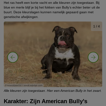
Het ras heeft een korte vacht en alle kleuren zijn toegestaan. Bij
blue en merle blijf je bij het fokken van Bully’s echter beter uit de
buurt. Deze kleurslagen kunnen namelijk gepaard gaan met
genetische afwijkingen.
1
/ 4
© emmapeel34 / stock.adobe.com
© 
Alle kleuren zijn toegestaan. Hier een American Bully in het zwart.
Oo
Karakter: Zijn American Bully’s