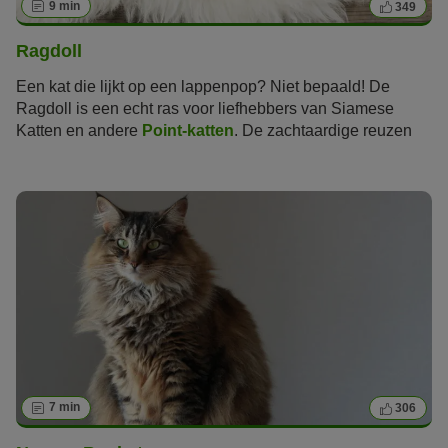
9 min
349
Ragdoll
Een kat die lijkt op een lappenpop? Niet bepaald! De
Ragdoll is een echt ras voor liefhebbers van
Siamese
Katten
en andere
Point-katten
. De zachtaardige reuzen
hebben een prachtige vacht, unieke kleuren en
lichtblauwe ogen.
7 min
306