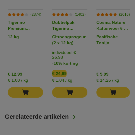
(2374)
(1402)
(2016)
Tigerino
Dubbelpak
Cosma Nature
Premium
Tigerino
Kattenvoer 6 x
Kattenbakvulling
Premium
70 g
12 kg
Citroengrasgeur
Pacifische
- Sensitive
Kattenbakvulling
(2 x 12 kg)
Tonijn
(zonder parfum)
individueel €
26,98
-10% korting
€ 24,99
€ 12,99
€ 5,99
€ 1,08 / kg
€ 1,04 / kg
€ 14,26 / kg
Gerelateerde artikelen