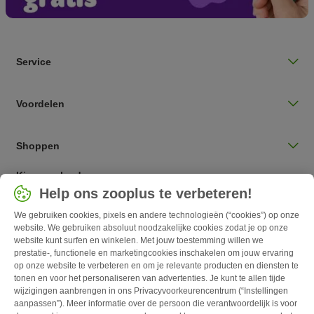
Service
Voordelen
Shoppen
Kies een land
Help ons zooplus te verbeteren!
Nederlands / NL
We gebruiken cookies, pixels en andere technologieën (“cookies”) op onze
website. We gebruiken absoluut noodzakelijke cookies zodat je op onze
Follow zooplus
website kunt surfen en winkelen. Met jouw toestemming willen we
prestatie-, functionele en marketingcookies inschakelen om jouw ervaring
op onze website te verbeteren en om je relevante producten en diensten te
tonen en voor het personaliseren van advertenties. Je kunt te allen tijde
wijzigingen aanbrengen in ons Privacyvoorkeurencentrum (“Instellingen
aanpassen”). Meer informatie over de persoon die verantwoordelijk is voor