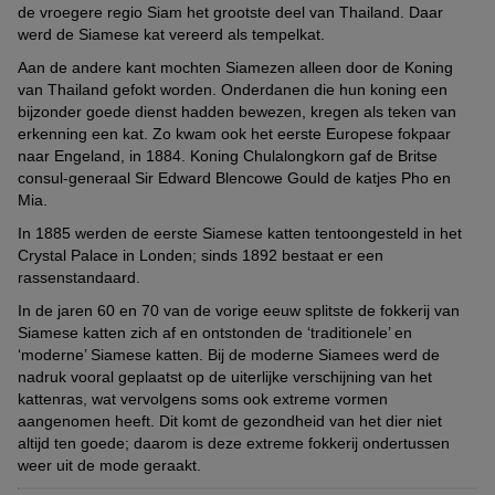
probeert het ideale voer te vinden. Let er bij het wisselen van
kunnen hun oogjes trillen (nystagmus). Experts gaan ervan uit
sociaal gedrag en andere belangrijke dingen van de moeder en
de vroegere regio Siam het grootste deel van Thailand. Daar
inrichten dat de katten veilig de wereld kunnen verkennen. Je
kattenvoer goed op dat je langzaam afbouwt en opbouwt.
dat dit te maken heeft met een melaninetekort, te herleiden tot
andere kittens.
werd de Siamese kat vereerd als tempelkat.
kunt met Siamezen een wandeling maken met
riem en tuigje
.
het gedeeltelijke albinisme van de katten. Het is dus belangrijk
Dit werkt het beste als je jouw katten zo vroeg mogelijk aan de
Katten hebben daarnaast ook altijd genoeg vers water nodig.
Het is raadzaam om eerst een afspraak te maken om de katten
Aan de andere kant mochten Siamezen alleen door de Koning
om regelmatig op bezoek te gaan bij je dierenarts zodat je in een
riem laat wennen. Probeer het voor jullie eerste tochtje buiten
Vooral als je kat uitsluitend droogvoer krijgt. Je kunt je Siamees
te bekijken. Als je een kitten haalt, zou deze
van Thailand gefokt worden. Onderdanen die hun koning een
gevaccineerd
en
vroeg genoeg stadium mogelijke stappen met hem of haar kan
alvast even uit, om vervelende verrassingen te voorkomen.
aansporen om wat meer te drinken door drinkbakjes op
ontwormd
bijzonder goede dienst hadden bewezen, kregen als teken van
moeten zijn bij ontvangst en daarnaast in een
bespreken.
verschillende plekken in je woning te verspreiden of zelfs een
geschikte omgeving leven. Aarzel zeker niet om te vragen naar
erkenning een kat. Zo kwam ook het eerste Europese fokpaar
Deze slimme en lieve beesten zijn perfecte familiekatten. Ze
fonteintje te kopen.
Ondanks deze ongemakken worden Siamezen gemiddeld een
belangrijke documenten, zoals de stamboom of de resultaten van
naar Engeland, in 1884. Koning Chulalongkorn gaf de Britse
vinden niets leuker dan uitgebreid te spelen en laten zich graag
heel stuk ouder dan veel andere raskatten. Ze worden gemiddeld
verschillende onderzoeken!
consul-generaal Sir Edward Blencowe Gould de katjes Pho en
verwennen.
maar liefst tussen de 18 en 20 jaar oud.
Mia.
Fokkers die Siamezen aanbieden zonder papieren kun je beter
In 1885 werden de eerste Siamese katten tentoongesteld in het
links laten liggen. Zij proberen doorgaans geld te verdienen door
Crystal Palace in Londen; sinds 1892 bestaat er een
de dieren bijzonder goedkoop aan te bieden. Het probleem is dat
rassenstandaard.
zulke fokkers vaak nalaten om belangrijke onderzoeken door te
voeren en soms ook niet zorgen voor een gezonde leefomgeving
In de jaren 60 en 70 van de vorige eeuw splitste de fokkerij van
voor de katten.
Siamese katten zich af en ontstonden de ‘traditionele’ en
‘moderne’ Siamese katten. Bij de moderne Siamees werd de
Met een prijs tussen de € 750 en € 900 voor een kitten zijn
nadruk vooral geplaatst op de uiterlijke verschijning van het
Siamese katten niet bepaald goedkoop. Omdat raskatten relatief
kattenras, wat vervolgens soms ook extreme vormen
vaak afgegeven worden bij dierenasiels, is het een slim idee om
aangenomen heeft. Dit komt de gezondheid van het dier niet
ook daar eens een kijkje te nemen.
altijd ten goede; daarom is deze extreme fokkerij ondertussen
weer uit de mode geraakt.
Hier vind je voer voor je Siamees!