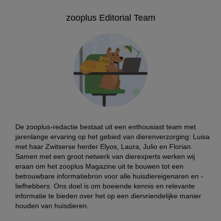
zooplus Editorial Team
Als kittens veroveren Siamezen al de harten van mensen met hu
De zooplus-redactie bestaat uit een enthousiast team met
n bijzondere uiterlijk.
jarenlange ervaring op het gebied van dierenverzorging: Luisa
met haar Zwitserse herder Elyos, Laura, Julio en Florian.
Samen met een groot netwerk van dierexperts werken wij
eraan om het zooplus Magazine uit te bouwen tot een
betrouwbare informatiebron voor alle huisdiereigenaren en -
liefhebbers. Ons doel is om boeiende kennis en relevante
informatie te bieden over het op een diervriendelijke manier
houden van huisdieren.