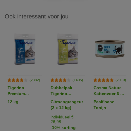
Ook interessant voor jou
(2382)
(1405)
(2019)
Tigerino
Dubbelpak
Cosma Nature
Premium
Tigerino
Kattenvoer 6 x
Kattenbakvulling
Premium
70 g
12 kg
Citroengrasgeur
Pacifische
- Sensitive
Kattenbakvulling
(2 x 12 kg)
Tonijn
(zonder parfum)
individueel €
26,98
-10% korting