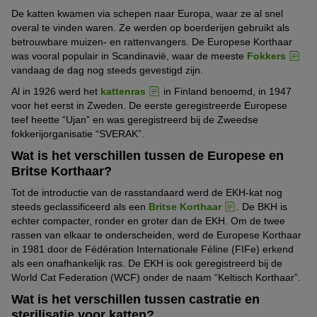
De katten kwamen via schepen naar Europa, waar ze al snel
overal te vinden waren. Ze werden op boerderijen gebruikt als
betrouwbare muizen- en rattenvangers. De Europese Korthaar
was vooral populair in Scandinavië, waar de meeste
Fokkers
vandaag de dag nog steeds gevestigd zijn.
Al in 1926 werd het
kattenras
in Finland benoemd, in 1947
voor het eerst in Zweden. De eerste geregistreerde Europese
teef heette “Ujan” en was geregistreerd bij de Zweedse
fokkerijorganisatie “SVERAK”.
Wat is het verschillen tussen de Europese en
Britse Korthaar?
Tot de introductie van de rasstandaard werd de EKH-kat nog
steeds geclassificeerd als een
Britse Korthaar
. De BKH is
echter compacter, ronder en groter dan de EKH. Om de twee
rassen van elkaar te onderscheiden, werd de Europese Korthaar
in 1981 door de Fédération Internationale Féline (FIFe) erkend
als een onafhankelijk ras. De EKH is ook geregistreerd bij de
World Cat Federation (WCF) onder de naam “Keltisch Korthaar”.
Wat is het verschillen tussen castratie en
sterilisatie voor katten?