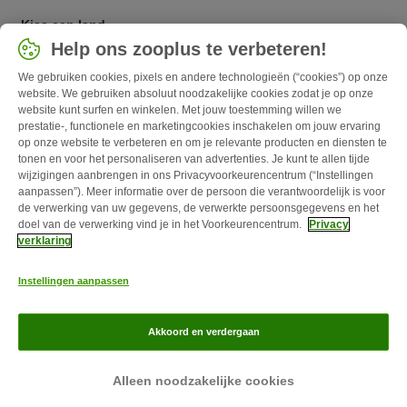
Kies een land
Help ons zooplus te verbeteren!
Nederlands / NL
We gebruiken cookies, pixels en andere technologieën (“cookies”) op onze
website. We gebruiken absoluut noodzakelijke cookies zodat je op onze
Follow zooplus
website kunt surfen en winkelen. Met jouw toestemming willen we
prestatie-, functionele en marketingcookies inschakelen om jouw ervaring
op onze website te verbeteren en om je relevante producten en diensten te
tonen en voor het personaliseren van advertenties. Je kunt te allen tijde
wijzigingen aanbrengen in ons Privacyvoorkeurencentrum (“Instellingen
aanpassen”). Meer informatie over de persoon die verantwoordelijk is voor
de verwerking van uw gegevens, de verwerkte persoonsgegevens en het
doel van de verwerking vind je in het Voorkeurencentrum.
Privacy
verklaring
Over zooplus
Carrière
Corporate Website
Impressum
Algemene
Instellingen aanpassen
Voorwaarden
Herroepingsformulier
Afval & Milieuvoorzieningen
Levertijd & Verzendkosten
Klantenservice
Betaalmethoden
Affiliate
Akkoord en verdergaan
programma
Privacy Verklaring
Opt-out
zooplus Magazine gepubliceerd door zooplus SE © zooplus SE 2026
Alleen noodzakelijke cookies