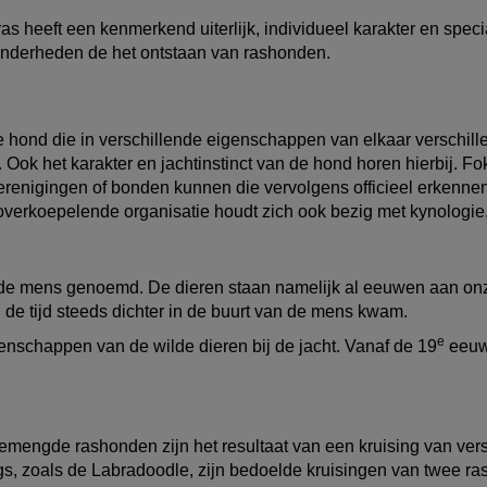
 met je hond te bewegen.
s heeft een kenmerkend uiterlijk, individueel karakter en specia
jzonderheden de het ontstaan van rashonden.
hond die in verschillende eigenschappen van elkaar verschillen
. Ook het karakter en jachtinstinct van de hond horen hierbij.
erenigingen of bonden kunnen die vervolgens officieel erkennen
overkoepelende organisatie houdt zich ook bezig met kynologie
 de mens genoemd. De dieren staan namelijk al eeuwen aan onze
de tijd steeds dichter in de buurt van de mens kwam.
e
nschappen van de wilde dieren bij de jacht. Vanaf de 19
eeuw
emengde rashonden zijn het resultaat van een kruising van vers
s, zoals de Labradoodle, zijn bedoelde kruisingen van twee r