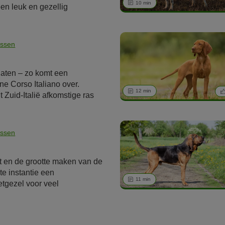
10 min
een leuk en gezellig
bij de Dwergpinscher aan het
 Ondanks zijn grootte heeft
miliehond een enorme drang
ssen
weging en houdt zijn baasjes
.
aten – zo komt een
e Corso Italiano over.
12 min
it Zuid-Italië afkomstige ras
 de naam "Italiaanse Mastiff"
osser”. Buiten Italië wordt het
er. Het ras is vooral geschikt
ssen
aasjes met veel plaats en
t en de grootte maken van de
te instantie een
11 min
etgezel voor veel
rs. Maar het samenleven met
vereist kennis over
. Je moet het ook leuk