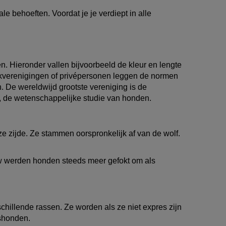
Belg zich zeer
vriendelijk, maar ook
le behoeften. Voordat je je verdiept in alle
behoorlijk eigenzinnig
.
. Hieronder vallen bijvoorbeeld de kleur en lengte
 Fokverenigingen of privépersonen leggen de normen
. De wereldwijd grootste vereniging is de
, de wetenschappelijke studie van honden.
 zijde. Ze stammen oorspronkelijk af van de wolf.
 werden honden steeds meer gefokt om als
chillende rassen. Ze worden als ze niet expres zijn
ashonden.