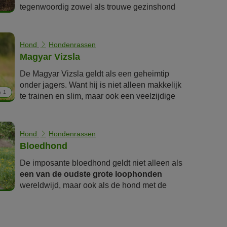
tegenwoordig zowel als trouwe gezinshond
als sportieve metgezel een goede indruk. Wat
je verder nog over deze gevlekte viervoeters
moet weten, lees je in dit rasportret.
Hond
Hondenrassen
Magyar Vizsla
De Magyar Vizsla geldt als een geheimtip
onder jagers. Want hij is niet alleen makkelijk
1
te trainen en slim, maar ook een veelzijdige
metgezel voor de jacht en hondensport met
veel uithoudingsvermogen. Maar is de Magyar
Vizsla ook geschikt voor niet-jagers? Lees
Hond
Hondenrassen
meer over de Hongaarse pointer en zijn eisen
Bloedhond
aan huisvesting, manier van houden,
De imposante bloedhond geldt niet alleen als
verzorging en meer in de volgende
een van de oudste grote loophonden
rasbeschrijving.
wereldwijd, maar ook als de hond met de
beste neus ter wereld
. Zelfs dagenoude
sporen kan deze majestueuze hond nog
volgen. In de omgang met mensen toont deze