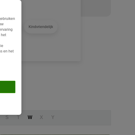
gebruiken
ouw
ppartement
Kindvriendelijk
ervaring
 het
ie
s en het
S
T
W
X
Y