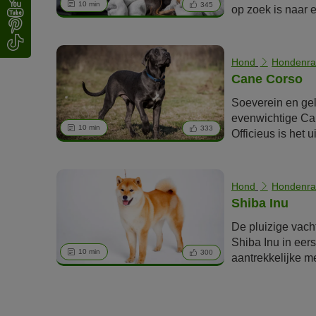
10 min
345
op zoek is naar 
schoothondje is 
verkeerde adres.
de levendige fa
Hond
Hondenra
naar sport en be
Cane Corso
flink in beweging
Soeverein en gel
evenwichtige Can
10 min
333
Officieus is het u
ook bekend onder
of “Italiaanse Mol
ras steeds bekend
Hond
Hondenra
voor sportieve b
Shiba Inu
hondenervaring.
De pluizige vach
Shiba Inu in eers
10 min
300
aantrekkelijke m
hondenliefhebbe
de Japanse hond 
hondenopvoeding