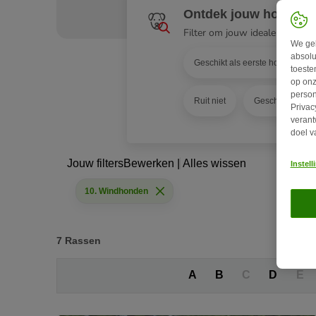
Ontdek jouw hond
Filter om jouw ideale match te
We geb
absolu
Geschikt als eerste hond
toeste
op onz
person
Ruit niet
Geschikt als ge
Privac
verant
doel v
Jouw filters
Bewerken
|
Alles wissen
Instel
10. Windhonden
7
Rassen
A
B
C
D
E