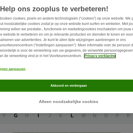
Help ons zooplus te verbeteren!
 vinden.
ruiken cookies, pixels en andere technologieën (“cookies”) op onze website. We 
ut noodzakelijke cookies zodat je op onze website kunt surfen en winkelen. Met j
Makkelijk te trainen
Kan alleen worden gelaten
Geschikt voor een a
mming willen we prestatie-, functionele en marketingcookies inschakelen om jouw 
e website te verbeteren en om je relevante producten en diensten te tonen en voor
aliseren van advertenties. Je kunt te allen tijde wijzigingen aanbrengen in ons
zinshond
20+
Zie alle filters
yvoorkeurencentrum (“Instellingen aanpassen”). Meer informatie over de persoon d
woordelijk is voor de verwerking van uw gegevens, de verwerkte persoonsgegeven
an de verwerking vind je in het Voorkeurencentrum.
Privacy verklaring
lingen aanpassen
Akkoord en verdergaan
Alleen noodzakelijke cookies
F
G
H
I
J
K
L
M
N
O
P
R