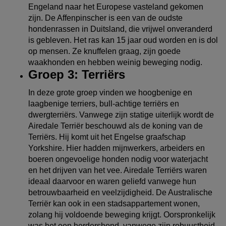
Engeland naar het Europese vasteland gekomen
zijn. De Affenpinscher is een van de oudste
hondenrassen in Duitsland, die vrijwel onveranderd
is gebleven. Het ras kan 15 jaar oud worden en is dol
op mensen. Ze knuffelen graag, zijn goede
waakhonden en hebben weinig beweging nodig.
Groep 3: Terriërs
In deze grote groep vinden we hoogbenige en
laagbenige terriers, bull-achtige terriërs en
dwergterriërs. Vanwege zijn statige uiterlijk wordt de
Airedale Terriër beschouwd als de koning van de
Terriërs. Hij komt uit het Engelse graafschap
Yorkshire. Hier hadden mijnwerkers, arbeiders en
boeren ongevoelige honden nodig voor waterjacht
en het drijven van het vee. Airedale Terriërs waren
ideaal daarvoor en waren geliefd vanwege hun
betrouwbaarheid en veelzijdigheid. De Australische
Terriër kan ook in een stadsappartement wonen,
zolang hij voldoende beweging krijgt. Oorspronkelijk
was het een herdershond, vanwege zijn robuustheid,