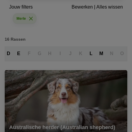
Jouw filters
Bewerken
|
Alles wissen
Merle
16
Rassen
D
E
F
G
H
I
J
K
L
M
N
O
Australische herder (Australian shepherd)