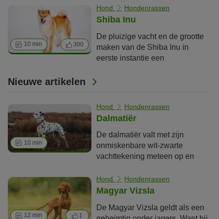
bekend onder de naam
Hond
Hondenrassen
"Italiaanse Mastiff" of “Italiaanse
Shiba Inu
Molosser”. Buiten Italië wordt het
De pluizige vacht en de grootte
ras steeds bekender. Het ras is
10 min
300
maken van de Shiba Inu in
vooral geschikt voor sportieve
eerste instantie een
baasjes met veel plaats en
aantrekkelijke metgezel voor
hondenervaring.
veel hondenliefhebbers. Maar
Nieuwe artikelen
het samenleven met de Japanse
hond vereist kennis over
Hond
Hondenrassen
hondenopvoeding. Je moet het
Dalmatiër
ook leuk vinden om samen met
je hond te bewegen.
De dalmatiër valt met zijn
10 min
onmiskenbare wit-zwarte
vachttekening meteen op en
maakt tegenwoordig zowel als
trouwe gezinshond als sportieve
Hond
Hondenrassen
metgezel een goede indruk. Wat
Magyar Vizsla
je verder nog over deze gevlekte
De Magyar Vizsla geldt als een
viervoeters moet weten, lees je
12 min
1
geheimtip onder jagers. Want hij