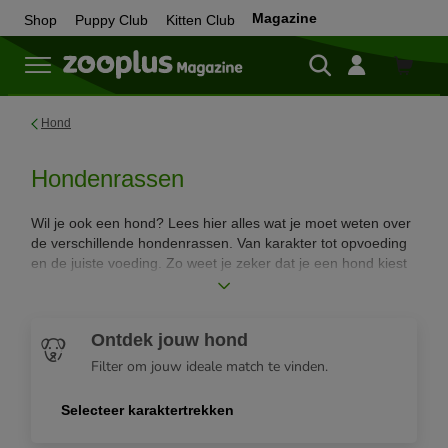
Magazine
Shop
Puppy Club
Kitten Club
Shop
Hond
Hondenrassen
Wil je ook een hond? Lees hier alles wat je moet weten over
de verschillende hondenrassen. Van karakter tot opvoeding
en de juiste voeding. Zo weet je zeker dat je een hond kiest
die het beste bij jou past.
Ontdek jouw hond
Filter om jouw ideale match te vinden.
Selecteer karaktertrekken