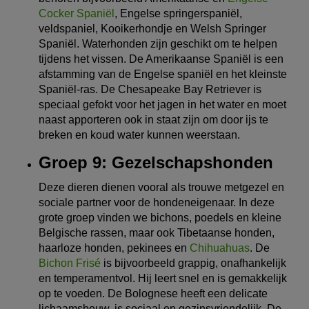
Cocker Spaniël
, Engelse springerspaniël,
veldspaniel, Kooikerhondje en Welsh Springer
Spaniël. Waterhonden zijn geschikt om te helpen
tijdens het vissen. De Amerikaanse Spaniël is een
afstamming van de Engelse spaniël en het kleinste
Spaniël-ras. De Chesapeake Bay Retriever is
speciaal gefokt voor het jagen in het water en moet
naast apporteren ook in staat zijn om door ijs te
breken en koud water kunnen weerstaan.
Groep 9: Gezelschapshonden
Deze dieren dienen vooral als trouwe metgezel en
sociale partner voor de hondeneigenaar. In deze
grote groep vinden we bichons, poedels en kleine
Belgische rassen, maar ook Tibetaanse honden,
haarloze honden, pekinees en
Chihuahuas
. De
Bichon Frisé
is bijvoorbeeld grappig, onafhankelijk
en temperamentvol. Hij leert snel en is gemakkelijk
op te voeden. De Bolognese heeft een delicate
lichaamsbouw, is sociaal en gezinsvriendelijk. De