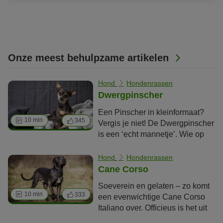
Onze meest behulpzame artikelen
Hond
Hondenrassen
Dwergpinscher
Een Pinscher in kleinformaat?
10 min
345
Vergis je niet! De Dwergpinscher
is een ‘echt mannetje’. Wie op
zoek is naar een leuk en gezellig
schoothondje is bij de
Hond
Hondenrassen
Dwergpinscher aan het
Cane Corso
verkeerde adres. Ondanks zijn
Soeverein en gelaten – zo komt
grootte heeft de levendige
10 min
333
een evenwichtige Cane Corso
familiehond een enorme drang
Italiano over. Officieus is het uit
naar sport en beweging en houdt
Zuid-Italië afkomstige ras ook
zijn baasjes flink in beweging.