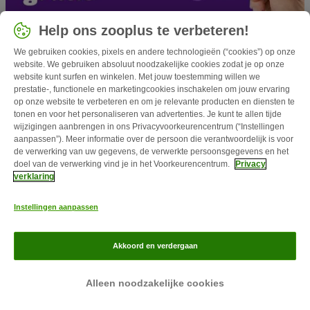
Help ons zooplus te verbeteren!
Service
We gebruiken cookies, pixels en andere technologieën (“cookies”) op onze
website. We gebruiken absoluut noodzakelijke cookies zodat je op onze
Voordelen
website kunt surfen en winkelen. Met jouw toestemming willen we
prestatie-, functionele en marketingcookies inschakelen om jouw ervaring
op onze website te verbeteren en om je relevante producten en diensten te
Shoppen
tonen en voor het personaliseren van advertenties. Je kunt te allen tijde
wijzigingen aanbrengen in ons Privacyvoorkeurencentrum (“Instellingen
aanpassen”). Meer informatie over de persoon die verantwoordelijk is voor
Kies een land
de verwerking van uw gegevens, de verwerkte persoonsgegevens en het
doel van de verwerking vind je in het Voorkeurencentrum.
Privacy
Nederlands / NL
verklaring
Follow zooplus
Instellingen aanpassen
Akkoord en verdergaan
Alleen noodzakelijke cookies