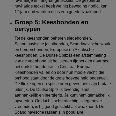
ruwharige en langharige teckels. De gespierde
ruwharige teckel heeft weinig beweging nodig, kan
17 jaar oud worden en is een goede waakhond.
Groep 5: Keeshonden en
oertypen
Tot de keeshonden behoren sledehonden,
Scandinavische jachthonden, Scandinavische waak-
en herdershonden, Europese en Aziatische
keeshonden. De Duitse Spitz is een afstammeling
van de veenhond uit het stenen tijdperk en daarmee
het oudste hondenras in Centraal-Europa.
Keeshonden vallen op door hun mooie vacht, die
omhoog staat door de grote hoeveelheid onderwol.
De flinke ogen en spitse oren geven hem zijn brutale
uiterlijk. De Duitse Spitz is levendig, snel
aanhankelijk en leergierig. Je kunt hem gemakkelijk
opvoeden. Omdat hij achterdochtig is tegenover
vreemden, is hij goed geschikt als waakhond. De
Scandinavische rassen zijn populaire