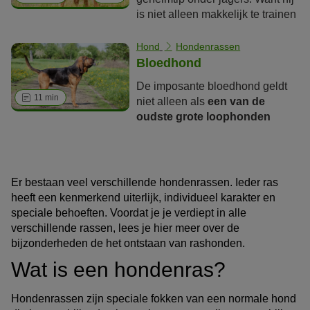
in dit rasportret.
is niet alleen makkelijk te trainen
en slim, maar ook een
veelzijdige metgezel voor de
Hond
Hondenrassen
jacht en hondensport met veel
Bloedhond
uithoudingsvermogen. Maar is
De imposante bloedhond geldt
de Magyar Vizsla ook geschikt
11 min
niet alleen als
een van de
voor niet-jagers? Lees meer over
oudste grote loophonden
de Hongaarse pointer en zijn
wereldwijd, maar ook als de
eisen aan huisvesting, manier
hond met de
beste neus ter
van houden, verzorging en meer
wereld
. Zelfs dagenoude sporen
in de volgende rasbeschrijving.
kan deze majestueuze hond nog
Er bestaan veel verschillende hondenrassen. Ieder ras
volgen. In de omgang met
heeft een kenmerkend uiterlijk, individueel karakter en
mensen toont deze Belg zich
speciale behoeften. Voordat je je verdiept in alle
zeer
vriendelijk, maar ook
verschillende rassen, lees je hier meer over de
behoorlijk eigenzinnig
.
bijzonderheden de het ontstaan van rashonden.
Wat is een hondenras?
Hondenrassen zijn speciale fokken van een normale hond